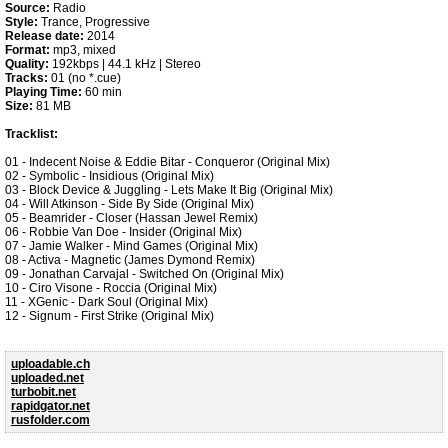
Source:
Radio
Style:
Trance, Progressive
Release date:
2014
Format:
mp3, mixed
Quality:
192kbps | 44.1 kHz | Stereo
Tracks:
01 (no *.cue)
Playing Time:
60 min
Size:
81 MB
Tracklist:
01 - Indecent Noise & Eddie Bitar - Conqueror (Original Mix)
02 - Symbolic - Insidious (Original Mix)
03 - Block Device & Juggling - Lets Make It Big (Original Mix)
04 - Will Atkinson - Side By Side (Original Mix)
05 - Beamrider - Closer (Hassan Jewel Remix)
06 - Robbie Van Doe - Insider (Original Mix)
07 - Jamie Walker - Mind Games (Original Mix)
08 - Activa - Magnetic (James Dymond Remix)
09 - Jonathan Carvajal - Switched On (Original Mix)
10 - Ciro Visone - Roccia (Original Mix)
11 - XGenic - Dark Soul (Original Mix)
12 - Signum - First Strike (Original Mix)
uploadable.ch
uploaded.net
turbobit.net
rapidgator.net
rusfolder.com