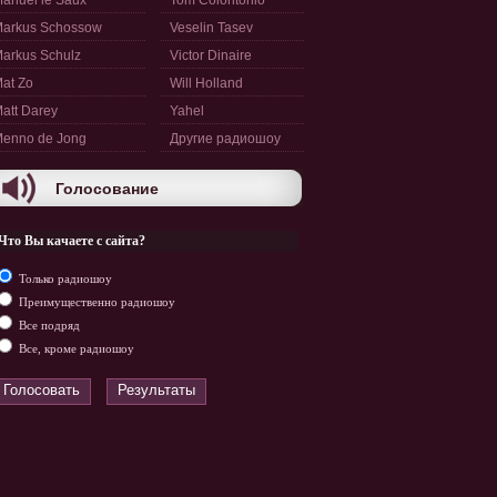
anuel le Saux
Tom Colontonio
arkus Schossow
Veselin Tasev
arkus Schulz
Victor Dinaire
at Zo
Will Holland
att Darey
Yahel
enno de Jong
Другие радиошоу
Голосование
Что Вы качаете с сайта?
Только радиошоу
Преимущественно радиошоу
Все подряд
Все, кроме радиошоу
Голосовать
Результаты