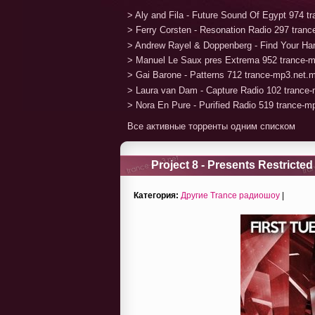
> Aly and Fila - Future Sound Of Egypt 974 
> Ferry Corsten - Resonation Radio 297 tran
> Andrew Rayel & Doppenberg - Find Your H
> Manuel Le Saux pres Extrema 952 trance-
> Gai Barone - Patterns 712 trance-mp3.net.
> Laura van Dam - Capture Radio 102 trance
> Nora En Pure - Purified Radio 519 trance-
Все активные торренты одним списком
Project 8 - Presents Restricte
Категория:
Другие Trance радиошоу
|