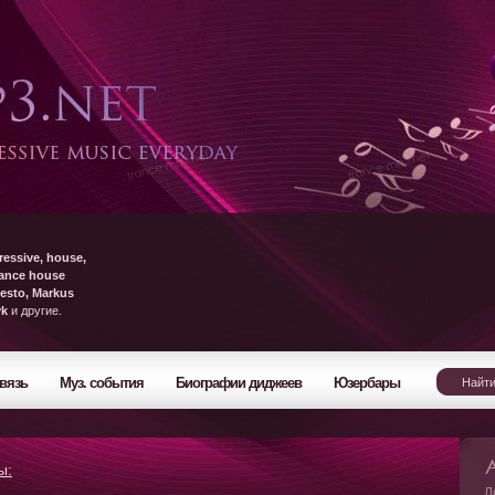
ressive, house,
rance house
esto, Markus
yk
и другие.
вязь
Муз. события
Биографии диджеев
Юзербары
ы:
Л