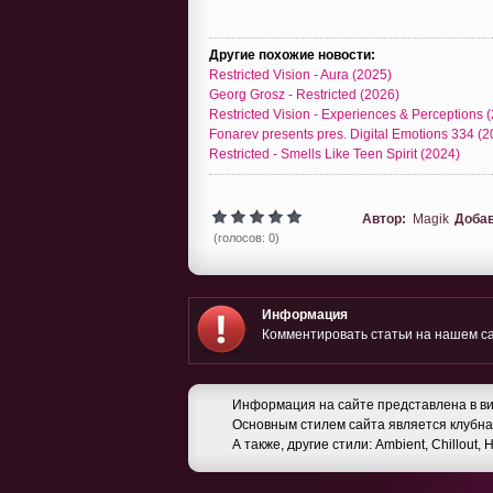
Другие похожие новости:
Restricted Vision - Aura (2025)
Georg Grosz - Restricted (2026)
Restricted Vision - Experiences & Perceptions 
Fonarev presents pres. Digital Emotions 334 (
Restricted - Smells Like Teen Spirit (2024)
Автор:
Magik
Доба
(голосов: 0)
Информация
Комментировать статьи на нашем са
Информация на сайте представлена в ви
Основным стилем сайта является клубная
А также, другие стили: Ambient, Chillout,