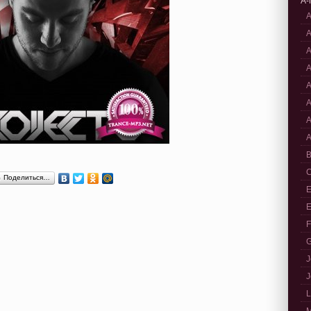
A-
A
A
A
A
A
A
A
A
B
C
Поделиться…
E
E
F
G
J
J
L