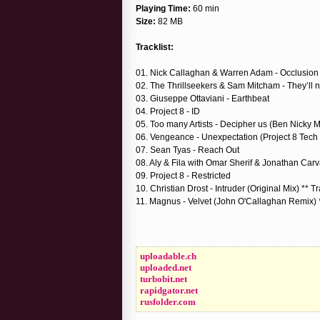
Playing Time:
60 min
Size:
82 MB
Tracklist:
01. Nick Callaghan & Warren Adam - Occlusion
02. The Thrillseekers & Sam Mitcham - They’ll 
03. Giuseppe Ottaviani - Earthbeat
04. Project 8 - ID
05. Too many Artists - Decipher us (Ben Nicky 
06. Vengeance - Unexpectation (Project 8 Tec
07. Sean Tyas - Reach Out
08. Aly & Fila with Omar Sherif & Jonathan Car
09. Project 8 - Restricted
10. Christian Drost - Intruder (Original Mix) ** T
11. Magnus - Velvet (John O'Callaghan Remix) *
uploadable.ch
uploaded.net
turbobit.net
rapidgator.net
rusfolder.com