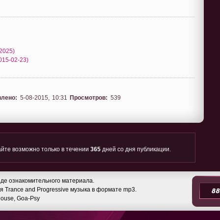
(2025)
2015-02-23)
влено:
5-08-2015, 10:31
Просмотров:
539
йте возможно только в течении
365
дней со дня публикации.
де ознакомительного материала.
 Trance and Progressive музыка в формате mp3.
 House, Goa-Psy