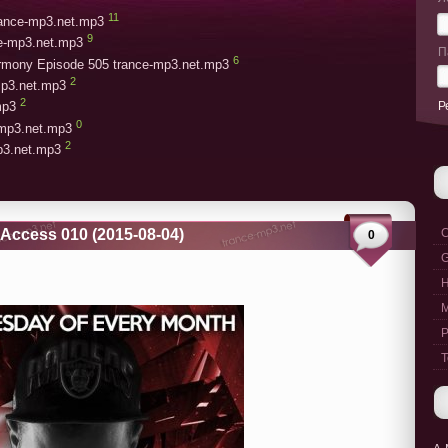
11
trance-mp3.net.mp3
9
ce-mp3.net.mp3
П
6
armony Episode 505 trance-mp3.net.mp3
2
mp3.net.mp3
2
Р
mp3
0
-mp3.net.mp3
2
mp3.net.mp3
d Access 010 (2015-08-04)
C
0
G
M
P
T