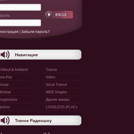
ароль
егистрация
|
Забыли пароль?
Навигация
hillout & Ambient
Trance
oa-Psy
Video
House
Vocal Trance
inimal
WEB Singles
rogressive
Другие жанры
echno
LOSSLESS (FLAC)
Trance Радиошоу