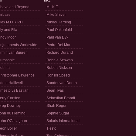
M
M-Z
bove and Beyond
M.I.K.E.
irbase
Mike Shiver
lex M.O.R.P.H.
Niklas Harding
ly and Fila
Paul Oakenfold
ndy Moor
Paul van Dyk
njunabeats Worldwide
Pedro Del Mar
rmin van Buuren
Richard Durand
urosonic
Robbie Schwan
obina
Robert Nickson
hristopher Lawrence
Ronski Speed
ddie Halliwell
Sander van Doorn
rnesto vs Bastian
Sean Tyas
erry Corsten
Sebastian Brandt
reg Downey
Shah Roger
ohn 00 Fleming
Sophie Sugar
ohn OCallaghan
Solaris International
eon Bolier
Tiesto