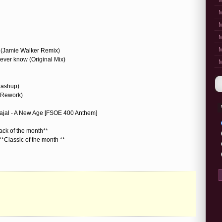
M
M
M
M
M
 (Jamie Walker Remix)
never know (Original Mix)
M
Mashup)
h Rework)
vajal - A New Age [FSOE 400 Anthem]
rack of the month**
*Classic of the month **