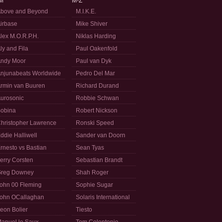
M
M-Z
bove and Beyond
M.I.K.E.
irbase
Mike Shiver
lex M.O.R.P.H.
Niklas Harding
ly and Fila
Paul Oakenfold
ndy Moor
Paul van Dyk
njunabeats Worldwide
Pedro Del Mar
rmin van Buuren
Richard Durand
urosonic
Robbie Schwan
obina
Robert Nickson
hristopher Lawrence
Ronski Speed
ddie Halliwell
Sander van Doorn
rnesto vs Bastian
Sean Tyas
erry Corsten
Sebastian Brandt
reg Downey
Shah Roger
ohn 00 Fleming
Sophie Sugar
ohn OCallaghan
Solaris International
eon Bolier
Tiesto