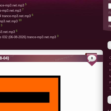
5
rance-mp3.net.mp3
7
ce-mp3.net.mp3
П
6
4 trance-mp3.net.mp3
10
-mp3.net.mp3
3
Р
5
p3.net.mp3
3
e 032 (06-08-2026) trance-mp3.net.mp3
8-04)
C
0
G
M
P
T