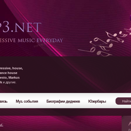
ressive, house,
rance house
esto, Markus
yk
и другие.
вязь
Муз. события
Биографии диджеев
Юзербары
ы:
Л