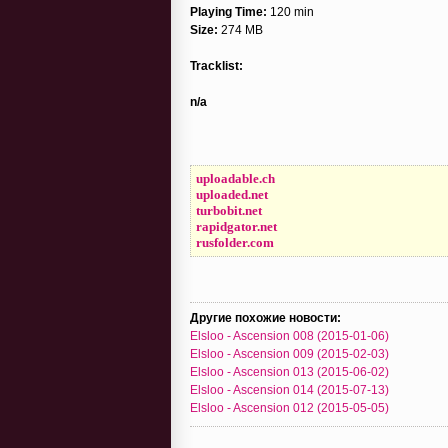
Playing Time:
120 min
Size:
274 MB
Tracklist:
n/a
uploadable.ch
uploaded.net
turbobit.net
rapidgator.net
rusfolder.com
Другие похожие новости:
Elsloo - Ascension 008 (2015-01-06)
Elsloo - Ascension 009 (2015-02-03)
Elsloo - Ascension 013 (2015-06-02)
Elsloo - Ascension 014 (2015-07-13)
Elsloo - Ascension 012 (2015-05-05)