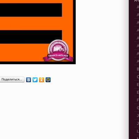
A-
A
A
A
A
A
A
A
A
B
C
Поделиться…
E
E
F
G
J
J
L