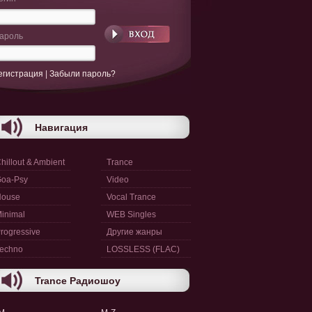
ароль
егистрация
|
Забыли пароль?
Навигация
hillout & Ambient
Trance
oa-Psy
Video
House
Vocal Trance
inimal
WEB Singles
rogressive
Другие жанры
echno
LOSSLESS (FLAC)
Trance Радиошоу