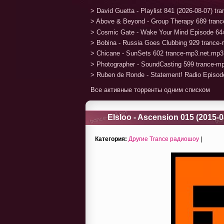
> David Guetta - Playlist 841 (2026-08-07) t
> Above & Beyond - Group Therapy 689 tran
> Cosmic Gate - Wake Your Mind Episode 64
> Bobina - Russia Goes Clubbing 929 trance
> Chicane - SunSets 602 trance-mp3.net.mp3
> Photographer - SoundCasting 599 trance-m
> Ruben de Ronde - Statement! Radio Episod
Все активные торренты одним списком
Elsloo - Ascension 015 (2015-0
Категория:
Другие Trance радиошоу
|