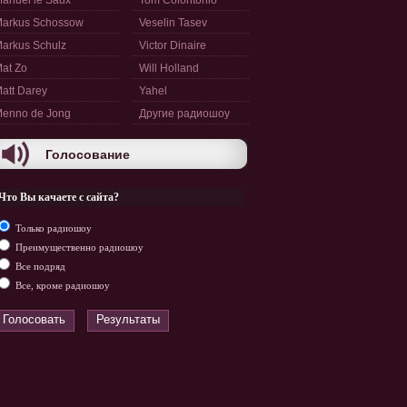
anuel le Saux
Tom Colontonio
arkus Schossow
Veselin Tasev
arkus Schulz
Victor Dinaire
at Zo
Will Holland
att Darey
Yahel
enno de Jong
Другие радиошоу
Голосование
Что Вы качаете с сайта?
Только радиошоу
Преимущественно радиошоу
Все подряд
Все, кроме радиошоу
Голосовать
Результаты