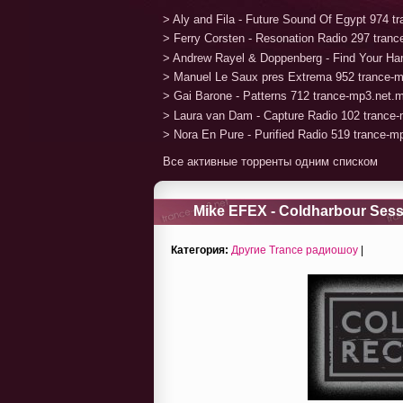
> Aly and Fila - Future Sound Of Egypt 974 
> Ferry Corsten - Resonation Radio 297 tran
> Andrew Rayel & Doppenberg - Find Your H
> Manuel Le Saux pres Extrema 952 trance-
> Gai Barone - Patterns 712 trance-mp3.net.
> Laura van Dam - Capture Radio 102 trance
> Nora En Pure - Purified Radio 519 trance-
Все активные торренты одним списком
Mike EFEX - Coldharbour Sess
Категория:
Другие Trance радиошоу
|