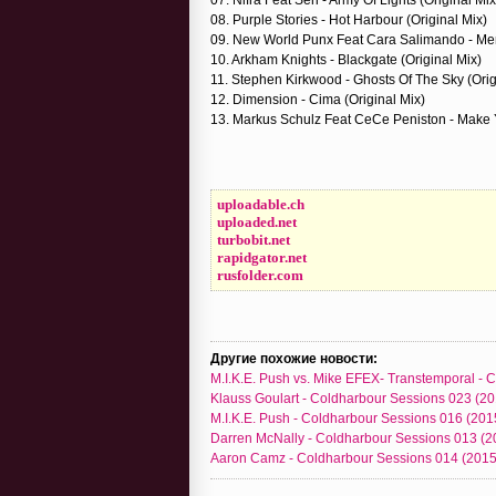
08. Purple Stories - Hot Harbour (Original Mix)
09. New World Punx Feat Cara Salimando - Me
10. Arkham Knights - Blackgate (Original Mix)
11. Stephen Kirkwood - Ghosts Of The Sky (Orig
12. Dimension - Cima (Original Mix)
13. Markus Schulz Feat CeCe Peniston - Make 
uploadable.ch
uploaded.net
turbobit.net
rapidgator.net
rusfolder.com
Другие похожие новости:
M.I.K.E. Push vs. Mike EFEX- Transtemporal -
Klauss Goulart - Coldharbour Sessions 023 (2
M.I.K.E. Push - Coldharbour Sessions 016 (201
Darren McNally - Coldharbour Sessions 013 (2
Aaron Camz - Coldharbour Sessions 014 (2015