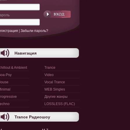
ароль
егистрация
|
Забыли пароль?
Навигация
hillout & Ambient
Trance
oa-Psy
Video
House
Vocal Trance
inimal
WEB Singles
rogressive
Другие жанры
echno
LOSSLESS (FLAC)
Trance Радиошоу