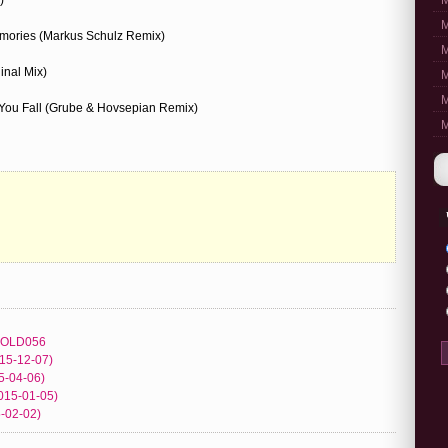
M
M
mories (Markus Schulz Remix)
M
inal Mix)
M
M
You Fall (Grube & Hovsepian Remix)
M
 COLD056
015-12-07)
5-04-06)
015-01-05)
-02-02)