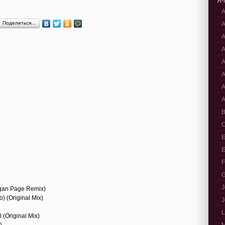
A-
A
Поделиться…
A
A
A
A
A
A
A
B
C
E
E
F
G
J
rgan Page Remix)
) (Original Mix)
J
L
 (Original Mix)
)