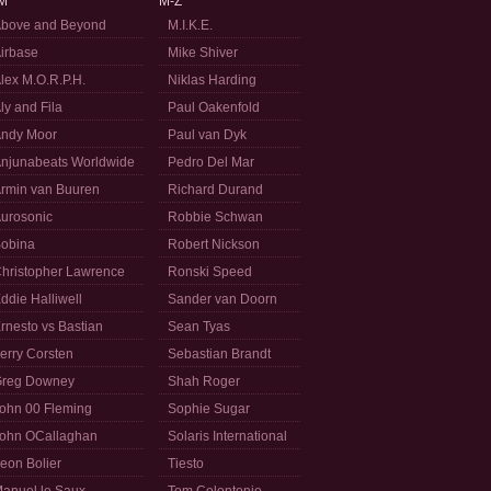
M
M-Z
bove and Beyond
M.I.K.E.
irbase
Mike Shiver
lex M.O.R.P.H.
Niklas Harding
ly and Fila
Paul Oakenfold
ndy Moor
Paul van Dyk
njunabeats Worldwide
Pedro Del Mar
rmin van Buuren
Richard Durand
urosonic
Robbie Schwan
obina
Robert Nickson
hristopher Lawrence
Ronski Speed
ddie Halliwell
Sander van Doorn
rnesto vs Bastian
Sean Tyas
erry Corsten
Sebastian Brandt
reg Downey
Shah Roger
ohn 00 Fleming
Sophie Sugar
ohn OCallaghan
Solaris International
eon Bolier
Tiesto