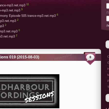
11
trance-mp3.net.mp3
9
ce-mp3.net.mp3
П
6
armony Episode 505 trance-mp3.net.mp3
2
mp3.net.mp3
2
Р
mp3
0
-mp3.net.mp3
2
mp3.net.mp3
ions 019 (2015-08-03)
C
0
G
M
P
T