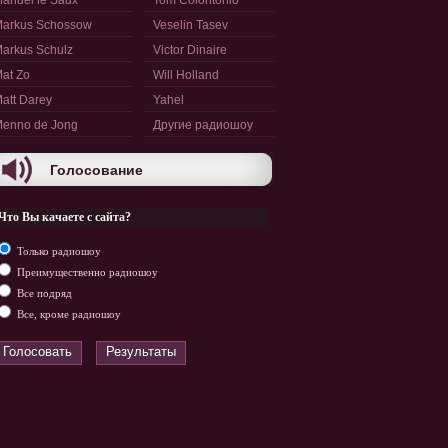
anuel le Saux
Tom Colontonio
arkus Schossow
Veselin Tasev
arkus Schulz
Victor Dinaire
at Zo
Will Holland
att Darey
Yahel
enno de Jong
Другие радиошоу
Голосование
Что Вы качаете с сайта?
Только радиошоу
Преимущественно радиошоу
Все подряд
Все, кроме радиошоу
Голосовать
Результаты