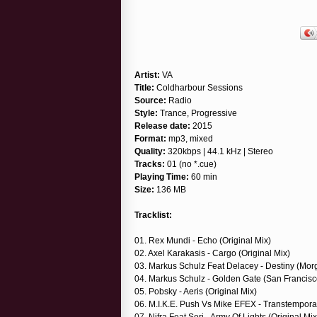
Artist:
VA
Title:
Coldharbour Sessions
Source:
Radio
Style:
Trance, Progressive
Release date:
2015
Format:
mp3, mixed
Quality:
320kbps | 44.1 kHz | Stereo
Tracks:
01 (no *.cue)
Playing Time:
60 min
Size:
136 MB
Tracklist:
01. Rex Mundi - Echo (Original Mix)
02. Axel Karakasis - Cargo (Original Mix)
03. Markus Schulz Feat Delacey - Destiny (Mo
04. Markus Schulz - Golden Gate (San Francisco
05. Pobsky - Aeris (Original Mix)
06. M.I.K.E. Push Vs Mike EFEX - Transtemporal
07. Nifra Feat Seri - Army Of Lights (Original Mix