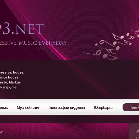
ressive, house,
rance house
esto, Markus
yk
и другие.
вязь
Муз. события
Биографии диджеев
Юзербары
ы:
Л