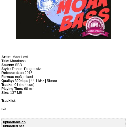
Artist:
Maor Levi
Title:
Moarbass
Source:
SBD
Style:
Trance, Progressive
Release date:
2015
Format:
mp3, mixed
Quality:
320kbps | 44.1 kHz | Stereo
Tracks:
01 (no *.cue)
Playing Time:
60 min
Size:
137 MB
Tracklist:
n/a
uploadable.ch
uploaded.net