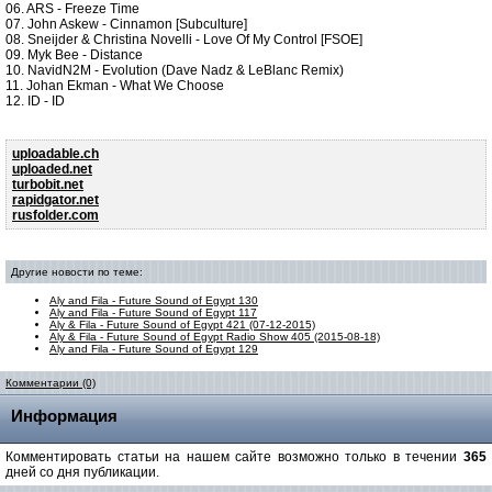
06. ARS - Freeze Time
07. John Askew - Cinnamon [Subculture]
08. Sneijder & Christina Novelli - Love Of My Control [FSOE]
09. Myk Bee - Distance
10. NavidN2M - Evolution (Dave Nadz & LeBlanc Remix)
11. Johan Ekman - What We Choose
12. ID - ID
uploadable.ch
uploaded.net
turbobit.net
rapidgator.net
rusfolder.com
Другие новости по теме:
Aly and Fila - Future Sound of Egypt 130
Aly and Fila - Future Sound of Egypt 117
Aly & Fila - Future Sound of Egypt 421 (07-12-2015)
Aly & Fila - Future Sound of Egypt Radio Show 405 (2015-08-18)
Aly and Fila - Future Sound of Egypt 129
Комментарии (0)
Информация
Комментировать статьи на нашем сайте возможно только в течении
365
дней со дня публикации.