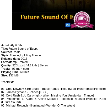
Artist:
Aly & Fila
Title:
Future Sound of Egypt
Source:
Radio
Style:
Trance, Uplifting Trance
Release date:
2015
Format:
mp3, mixed
Quality:
320kbps | 44.1 kHz | Stereo
Tracks:
01 (no *.cue)
Playing Time:
60 min
Size:
137 MB
Tracklist:
01. Greg Downey & Bo Bruce - These Hands I Hold (Sean Tyas Remix) [Perfecto]
02. James Dymond - Echoes [FSOE]
03. Cold Rush & Jo Cartwright - When Missing You [Amsterdam Trance]
04. Mhammed El Alami & Amine Maxwell - Release Yourself [Monster Pure]
(Future Sound)
05. Michael Retouch - Illuminated (Wonder Of The Week)