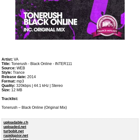
Artist:
VA
Title:
Tonerush - Black Online - INTER111
Source:
WEB
Style:
Trance
Release date:
2014
Format:
mp3
Quality:
320kbps | 44.1 kHz | Stereo
Size:
12 MB
Tracklist:
Tonerush – Black Online (Original Mix)
uploadable.ch
uploaded.net
turbobit.net
rapidgator.net