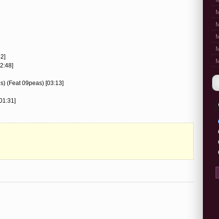
M
M
M
M
M
32]
M
2:48]
us) (Feat 09peas) [03:13]
[01:31]