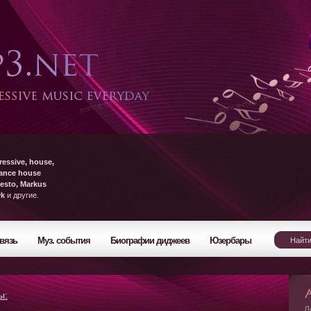
ressive, house,
rance house
esto, Markus
yk
и другие.
вязь
Муз. события
Биографии диджеев
Юзербары
ы:
Л