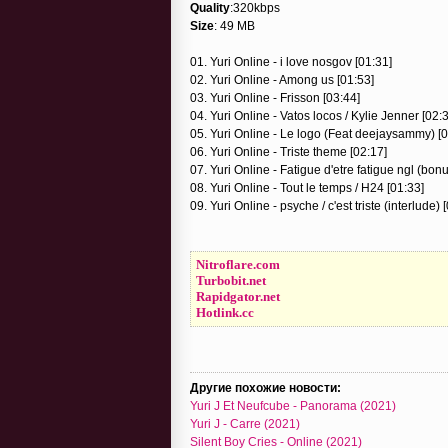
Quality
:320kbps
Size
: 49 MB
01. Yuri Online - i love nosgov [01:31]
02. Yuri Online - Among us [01:53]
03. Yuri Online - Frisson [03:44]
04. Yuri Online - Vatos locos / Kylie Jenner [02:
05. Yuri Online - Le logo (Feat deejaysammy) [0
06. Yuri Online - Triste theme [02:17]
07. Yuri Online - Fatigue d'etre fatigue ngl (bon
08. Yuri Online - Tout le temps / H24 [01:33]
09. Yuri Online - psyche / c'est triste (interlude) 
Nitroflare.com
Turbobit.net
Rapidgator.net
Hotlink.cc
Другие похожие новости:
Yuri J Et Neufcube - Panorama (2021)
Yuri J - Carre (2021)
Silent Boy Cries - Online (2021)