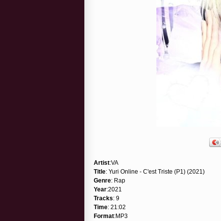
Artist
:VA
Title
: Yuri Online - C'est Triste (P1) (2021)
Genre
: Rap
Year
:2021
Tracks
: 9
Time
: 21:02
Format
:MP3