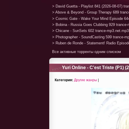
> David Guetta - Playlist 841 (2026-08-07) t
> Above & Beyond - Group Therapy 689 tran
> Cosmic Gate - Wake Your Mind Episode 64
> Bobina - Russia Goes Clubbing 929 trance
> Chicane - SunSets 602 trance-mp3.net.mp3
> Photographer - SoundCasting 599 trance-m
> Ruben de Ronde - Statement! Radio Episod
Все активные торренты одним списком
Yuri Online - C'est Triste (P1) (
Категория:
Другие жанры
|