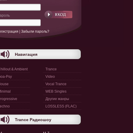
ароль
егистрация
|
Забыли пароль?
Навигация
hillout & Ambient
Trance
oa-Psy
Video
House
Vocal Trance
inimal
WEB Singles
rogressive
Другие жанры
echno
LOSSLESS (FLAC)
Trance Радиошоу