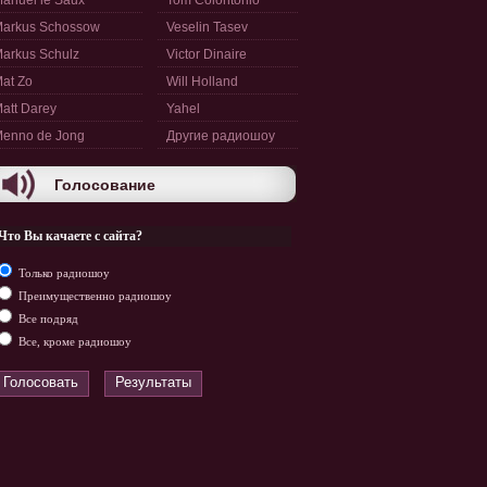
anuel le Saux
Tom Colontonio
arkus Schossow
Veselin Tasev
arkus Schulz
Victor Dinaire
at Zo
Will Holland
att Darey
Yahel
enno de Jong
Другие радиошоу
Голосование
Что Вы качаете с сайта?
Только радиошоу
Преимущественно радиошоу
Все подряд
Все, кроме радиошоу
Голосовать
Результаты