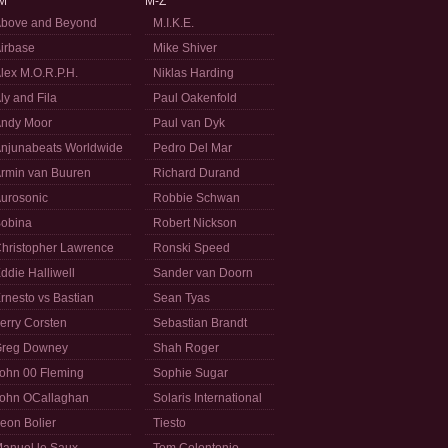
M
M-Z
bove and Beyond
M.I.K.E.
irbase
Mike Shiver
lex M.O.R.P.H.
Niklas Harding
ly and Fila
Paul Oakenfold
ndy Moor
Paul van Dyk
njunabeats Worldwide
Pedro Del Mar
rmin van Buuren
Richard Durand
urosonic
Robbie Schwan
obina
Robert Nickson
hristopher Lawrence
Ronski Speed
ddie Halliwell
Sander van Doorn
rnesto vs Bastian
Sean Tyas
erry Corsten
Sebastian Brandt
reg Downey
Shah Roger
ohn 00 Fleming
Sophie Sugar
ohn OCallaghan
Solaris International
eon Bolier
Tiesto