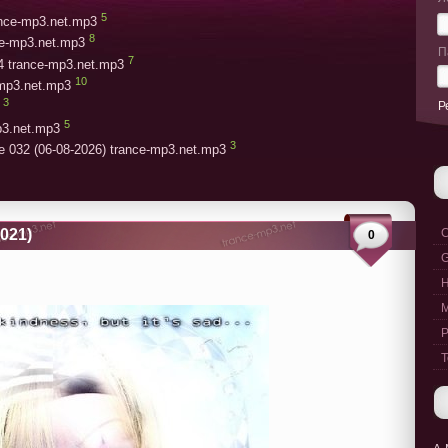
5
rance-mp3.net.mp3
8
ce-mp3.net.mp3
П
7
4 trance-mp3.net.mp3
10
-mp3.net.mp3
3
Р
5
p3.net.mp3
3
e 032 (06-08-2026) trance-mp3.net.mp3
2021)
C
0
G
M
P
T