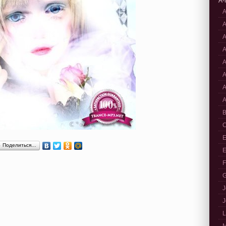
A-
A
A
A
A
A
A
A
A
B
C
E
Поделиться…
E
F
G
J
J
L