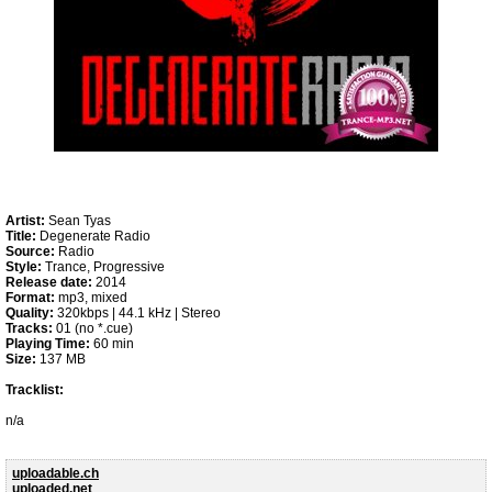
Artist:
Sean Tyas
Title:
Degenerate Radio
Source:
Radio
Style:
Trance, Progressive
Release date:
2014
Format:
mp3, mixed
Quality:
320kbps | 44.1 kHz | Stereo
Tracks:
01 (no *.cue)
Playing Time:
60 min
Size:
137 MB
Tracklist:
n/a
uploadable.ch
uploaded.net