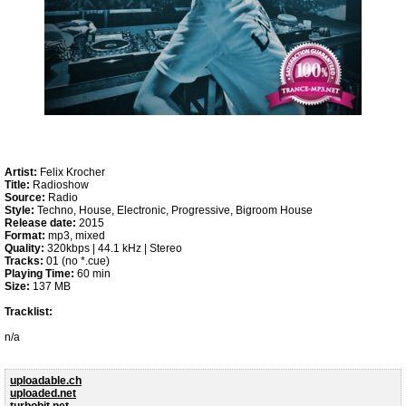
Artist:
Felix Krocher
Title:
Radioshow
Source:
Radio
Style:
Techno, House, Electronic, Progressive, Bigroom House
Release date:
2015
Format:
mp3, mixed
Quality:
320kbps | 44.1 kHz | Stereo
Tracks:
01 (no *.cue)
Playing Time:
60 min
Size:
137 MB
Tracklist:
n/a
uploadable.ch
uploaded.net