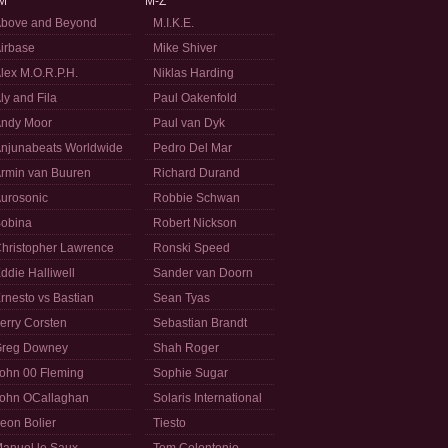
M
M-Z
bove and Beyond
M.I.K.E.
irbase
Mike Shiver
lex M.O.R.P.H.
Niklas Harding
ly and Fila
Paul Oakenfold
ndy Moor
Paul van Dyk
njunabeats Worldwide
Pedro Del Mar
rmin van Buuren
Richard Durand
urosonic
Robbie Schwan
obina
Robert Nickson
hristopher Lawrence
Ronski Speed
ddie Halliwell
Sander van Doorn
rnesto vs Bastian
Sean Tyas
erry Corsten
Sebastian Brandt
reg Downey
Shah Roger
ohn 00 Fleming
Sophie Sugar
ohn OCallaghan
Solaris International
eon Bolier
Tiesto