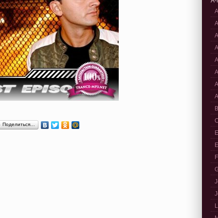
A-
A
A
A
A
A
A
A
A
B
C
Поделиться…
E
E
F
G
J
J
L