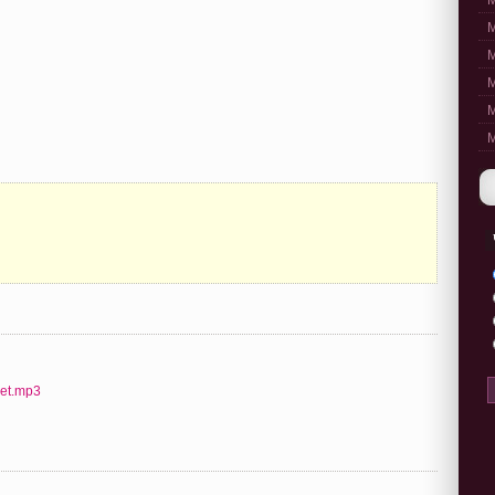
M
M
M
M
M
M
net.mp3