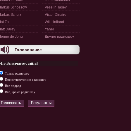
anuel le Saux
Tom Colontonio
arkus Schossow
Veselin Tasev
arkus Schulz
Victor Dinaire
at Zo
Will Holland
att Darey
Yahel
enno de Jong
Другие радиошоу
Голосование
Что Вы качаете с сайта?
Только радиошоу
Преимущественно радиошоу
Все подряд
Все, кроме радиошоу
Голосовать
Результаты