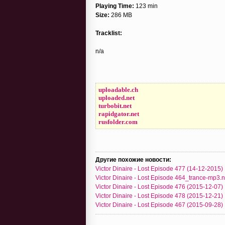
Playing Time:
123 min
Size:
286 MB
Tracklist:
n/a
uploadable.ch
uploaded.net
turbobit.net
rapidgator.net
rusfolder.com
Другие похожие новости:
Victor Dinaire - Lost Episode 477 (14-12-2015)
Victor Dinaire - Lost Episode 464_trance-mp3.
Victor Dinaire - Lost Episode 476 (2015-12-07)
Victor Dinaire - Lost Episode 478 (2015-12-21)
Victor Dinaire - Lost Episode 467 (2015-09-28)