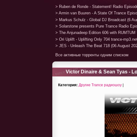
> Ruben de Ronde - Statement! Radio Episod
> Armin van Buuren - A State Of Trance Epis
> Markus Schulz - Global DJ Broadcast (6 Au
> Solarstone presents Pure Trance Radio Ep
> The Anjunadeep Edition 606 with RUMTUM 
> Ori Uplift - Uplifting Only 704 trance-mp3.n
> JES - Unleash The Beat 718 (06 August 20
Все активные торренты одним списком
Victor Dinaire & Sean Tyas - L
Категория:
Другие Trance радиошоу
|