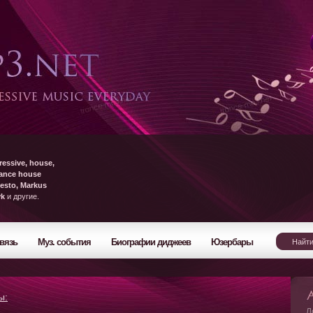
ressive, house,
rance house
esto, Markus
yk
и другие.
вязь
Муз. события
Биографии диджеев
Юзербары
ы:
Л