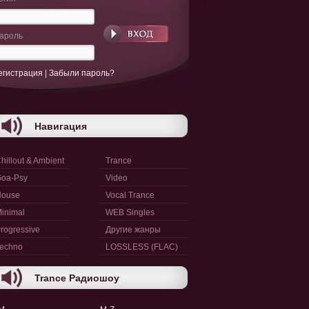
ароль
егистрация
|
Забыли пароль?
Навигация
hillout & Ambient
Trance
oa-Psy
Video
House
Vocal Trance
inimal
WEB Singles
rogressive
Другие жанры
echno
LOSSLESS (FLAC)
Trance Радиошоу