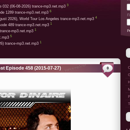
3
e 032 (06-08-2026) trance-mp3.net.mp3
6
ode 1289 trance-mp3.net.mp3
П
4
gust 2026), World Tour Los Angeles trance-mp3.net.mp3
1
isode 489 trance-mp3.net.mp3
1
Р
trance-mp3.net.mp3
5
et.mp3
1
26) trance-mp3.net.mp3
ost Episode 458 (2015-07-27)
C
0
G
M
P
T