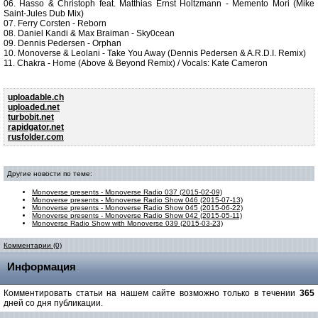
06. Hasso & Christoph feat. Matthias Ernst Holtzmann - Memento Mori (Mike
Saint-Jules Dub Mix)
07. Ferry Corsten - Reborn
08. Daniel Kandi & Max Braiman - Sky0cean
09. Dennis Pedersen - Orphan
10. Monoverse & Leolani - Take You Away (Dennis Pedersen & A.R.D.I. Remix)
11. Chakra - Home (Above & Beyond Remix) / Vocals: Kate Cameron
uploadable.ch
uploaded.net
turbobit.net
rapidgator.net
rusfolder.com
Другие новости по теме:
Monoverse presents - Monoverse Radio 037 (2015-02-09)
Monoverse presents - Monoverse Radio Show 046 (2015-07-13)
Monoverse presents - Monoverse Radio Show 045 (2015-06-22)
Monoverse presents - Monoverse Radio Show 042 (2015-05-11)
Monoverse Radio Show with Monoverse 039 (2015-03-23)
Комментарии (0)
Информация
Комментировать статьи на нашем сайте возможно только в течении
365
дней со дня публикации.