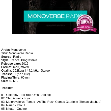
Artist:
Monoverse
Title:
Monoverse Radio
Source:
Radio
Style:
Trance, Progressive
Release date:
2015
Format:
mp3, mixed
Quality:
192kbps | 44.1 kHz | Stereo
Tracks:
01 (no *.cue)
Playing Time:
60 min
Size:
82 MB
Tracklist:
01. Coldplay - Fix You (Orsa Bootleg)
02. Stan Arwell - Foya
03. Motorcycle vs. Tomac - As The Rush Comes Gabrielle (Tomac Mashup)
04. Naian - Into U
05. Nhato - Ondine