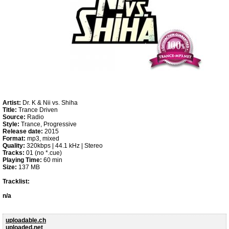
Artist:
Dr. K & Nii vs. Shiha
Title:
Trance Driven
Source:
Radio
Style:
Trance, Progressive
Release date:
2015
Format:
mp3, mixed
Quality:
320kbps | 44.1 kHz | Stereo
Tracks:
01 (no *.cue)
Playing Time:
60 min
Size:
137 MB
Tracklist:
n/a
uploadable.ch
uploaded.net