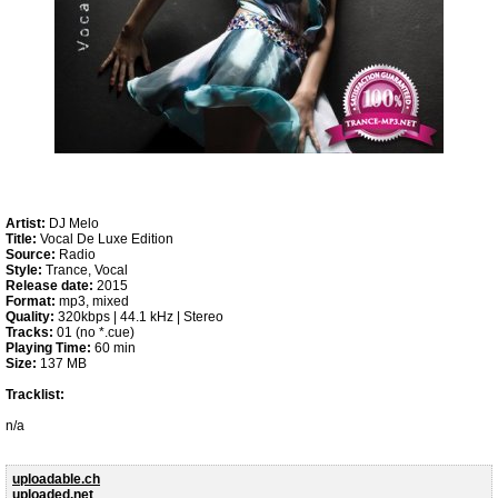
Artist:
DJ Melo
Title:
Vocal De Luxe Edition
Source:
Radio
Style:
Trance, Vocal
Release date:
2015
Format:
mp3, mixed
Quality:
320kbps | 44.1 kHz | Stereo
Tracks:
01 (no *.cue)
Playing Time:
60 min
Size:
137 MB
Tracklist:
n/a
uploadable.ch
uploaded.net