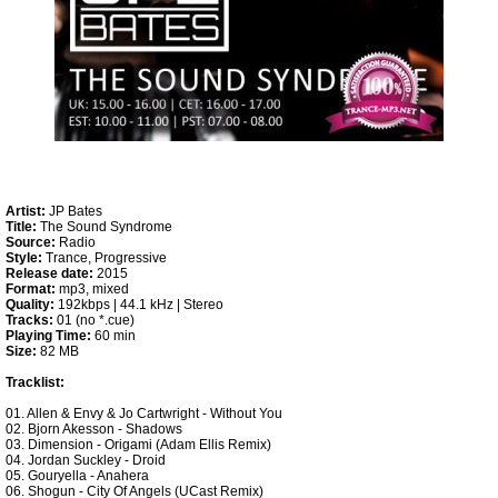
Artist:
JP Bates
Title:
The Sound Syndrome
Source:
Radio
Style:
Trance, Progressive
Release date:
2015
Format:
mp3, mixed
Quality:
192kbps | 44.1 kHz | Stereo
Tracks:
01 (no *.cue)
Playing Time:
60 min
Size:
82 MB
Tracklist:
01. Allen & Envy & Jo Cartwright - Without You
02. Bjorn Akesson - Shadows
03. Dimension - Origami (Adam Ellis Remix)
04. Jordan Suckley - Droid
05. Gouryella - Anahera
06. Shogun - City Of Angels (UCast Remix)