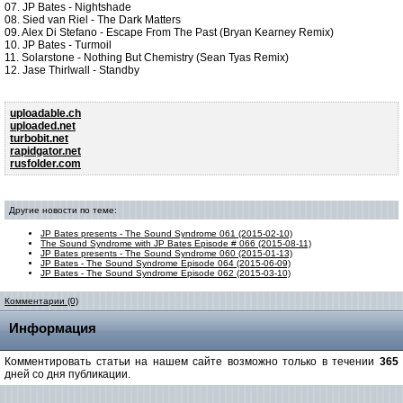
07. JP Bates - Nightshade
08. Sied van Riel - The Dark Matters
09. Alex Di Stefano - Escape From The Past (Bryan Kearney Remix)
10. JP Bates - Turmoil
11. Solarstone - Nothing But Chemistry (Sean Tyas Remix)
12. Jase Thirlwall - Standby
uploadable.ch
uploaded.net
turbobit.net
rapidgator.net
rusfolder.com
Другие новости по теме:
JP Bates presents - The Sound Syndrome 061 (2015-02-10)
The Sound Syndrome with JP Bates Episode # 066 (2015-08-11)
JP Bates presents - The Sound Syndrome 060 (2015-01-13)
JP Bates - The Sound Syndrome Episode 064 (2015-06-09)
JP Bates - The Sound Syndrome Episode 062 (2015-03-10)
Комментарии (0)
Информация
Комментировать статьи на нашем сайте возможно только в течении
365
дней со дня публикации.