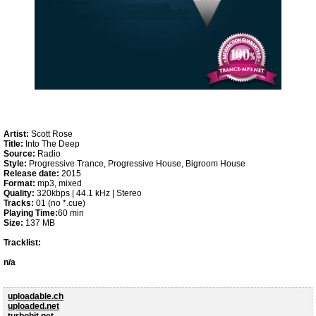
Artist:
Scott Rose
Title:
Into The Deep
Source:
Radio
Style:
Progressive Trance, Progressive House, Bigroom House
Release date:
2015
Format:
mp3, mixed
Quality:
320kbps | 44.1 kHz | Stereo
Tracks:
01 (no *.cue)
Playing Time:
60 min
Size:
137 MB
Tracklist:
n/a
uploadable.ch
uploaded.net