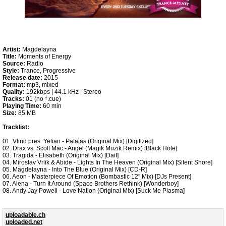
Artist:
Magdelayna
Title:
Moments of Energy
Source:
Radio
Style:
Trance, Progressive
Release date:
2015
Format:
mp3, mixed
Quality:
192kbps | 44.1 kHz | Stereo
Tracks:
01 (no *.cue)
Playing Time:
60 min
Size:
85 MB
Tracklist:
01. Vlind pres. Yelian - Patatas (Original Mix) [Digitized]
02. Drax vs. Scott Mac - Angel (Magik Muzik Remix) [Black Hole]
03. Tragida - Elisabeth (Original Mix) [Daif]
04. Miroslav Vrlik & Abide - Lights In The Heaven (Original Mix) [Silent Shore]
05. Magdelayna - Into The Blue (Original Mix) [CD-R]
06. Aeon - Masterpiece Of Emotion (Bombastic 12" Mix) [DJs Present]
07. Alena - Turn It Around (Space Brothers Rethink) [Wonderboy]
08. Andy Jay Powell - Love Nation (Original Mix) [Suck Me Plasma]
uploadable.ch
uploaded.net