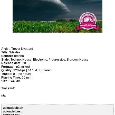
Artist:
Trevor Nygaard
Title:
3dektek
Source:
Techno
Style:
Techno, House, Electronic, Progressive, Bigroom House
Release date:
2015
Format:
mp3, mixed
Quality:
320kbps | 44.1 kHz | Stereo
Tracks:
01 (no *.cue)
Playing Time:
60 min
Size:
144 MB
Tracklist:
n/a
uploadable.ch
uploaded.net