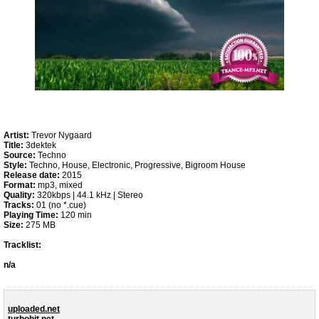
Artist:
Trevor Nygaard
Title:
3dektek
Source:
Techno
Style:
Techno, House, Electronic, Progressive, Bigroom House
Release date:
2015
Format:
mp3, mixed
Quality:
320kbps | 44.1 kHz | Stereo
Tracks:
01 (no *.cue)
Playing Time:
120 min
Size:
275 MB
Tracklist:
n/a
uploaded.net