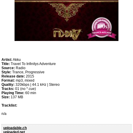
Artist:
Akku
Title:
Travel To Infinitys Adventure
Source:
Radio
Style:
Trance, Progressive
Release date:
2015
Format:
mp3, mixed
Quality:
320kbps | 44.1 kHz | Stereo
Tracks:
01 (no *.cue)
Playing Time:
60 min
Size:
137 MB
Tracklist:
n/a
uploadable.ch
uploaded.net