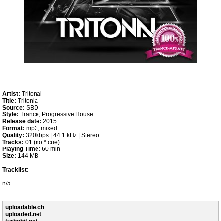
Artist:
Tritonal
Title:
Tritonia
Source:
SBD
Style:
Trance, Progressive House
Release date:
2015
Format:
mp3, mixed
Quality:
320kbps | 44.1 kHz | Stereo
Tracks:
01 (no *.cue)
Playing Time:
60 min
Size:
144 MB
Tracklist:
n/a
uploadable.ch
uploaded.net