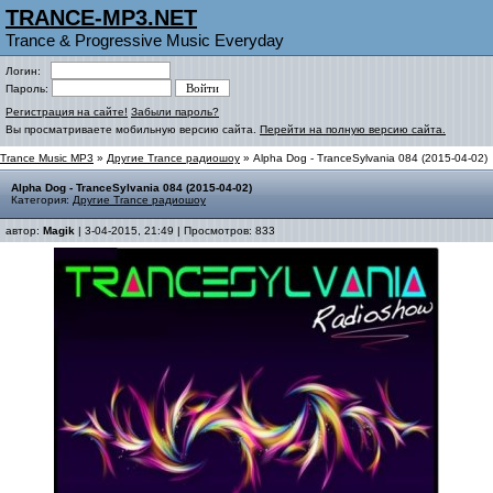
TRANCE-MP3.NET
Trance & Progressive Music Everyday
Логин:
Пароль:
Регистрация на сайте!
Забыли пароль?
Вы просматриваете мобильную версию сайта.
Перейти на полную версию сайта.
Trance Music MP3
»
Другие Trance радиошоу
» Alpha Dog - TranceSylvania 084 (2015-04-02)
Alpha Dog - TranceSylvania 084 (2015-04-02)
Категория:
Другие Trance радиошоу
автор:
Magik
| 3-04-2015, 21:49 | Просмотров: 833