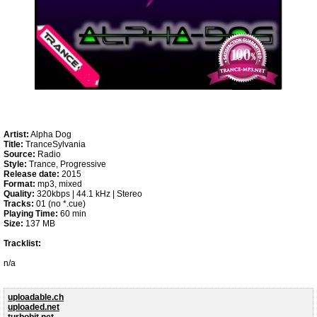
Artist:
Alpha Dog
Title:
TranceSylvania
Source:
Radio
Style:
Trance, Progressive
Release date:
2015
Format:
mp3, mixed
Quality:
320kbps | 44.1 kHz | Stereo
Tracks:
01 (no *.cue)
Playing Time:
60 min
Size:
137 MB
Tracklist:
n/a
uploadable.ch
uploaded.net