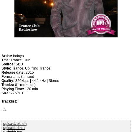
Artist:
Indayo
Title:
Trance Club
Source:
SBD
Style:
Trance, Uplifting Trance
Release date:
2015
Format:
mp3, mixed
Quality:
320kbps | 44.1 kHz | Stereo
Tracks:
01 (no *.cue)
Playing Time:
120 min
Size:
275 MB
Tracklist:
n/a
uploadable.ch
uploaded.net