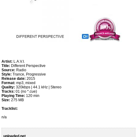
Artist:
L.A.V.I.
Title:
Different Perspective
Source:
Radio
Style:
Trance, Progressive
Release date:
2015
Format:
mp3, mixed
Quality:
320kbps | 44.1 kHz | Stereo
Tracks:
01 (no *.cue)
Playing Time:
120 min
Size:
275 MB
Tracklist:
n/a
uploaded.net