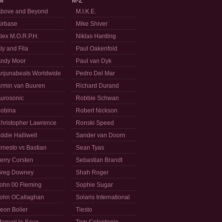
M
M-Z
bove and Beyond
M.I.K.E.
irbase
Mike Shiver
lex M.O.R.P.H.
Niklas Harding
ly and Fila
Paul Oakenfold
ndy Moor
Paul van Dyk
njunabeats Worldwide
Pedro Del Mar
rmin van Buuren
Richard Durand
urosonic
Robbie Schwan
obina
Robert Nickson
hristopher Lawrence
Ronski Speed
ddie Halliwell
Sander van Doorn
rnesto vs Bastian
Sean Tyas
erry Corsten
Sebastian Brandt
reg Downey
Shah Roger
ohn 00 Fleming
Sophie Sugar
ohn OCallaghan
Solaris International
eon Bolier
Tiesto