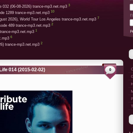
3
e 032 (06-08-2026) trance-mp3.net.mp3
10
ode 1289 trance-mp3.net.mp3
П
7
gust 2026), World Tour Los Angeles trance-mp3.net.mp3
2
isode 489 trance-mp3.net.mp3
1
Р
trance-mp3.net.mp3
6
et.mp3
2
26) trance-mp3.net.mp3
Life 014 (2015-02-02)
C
0
G
M
P
T