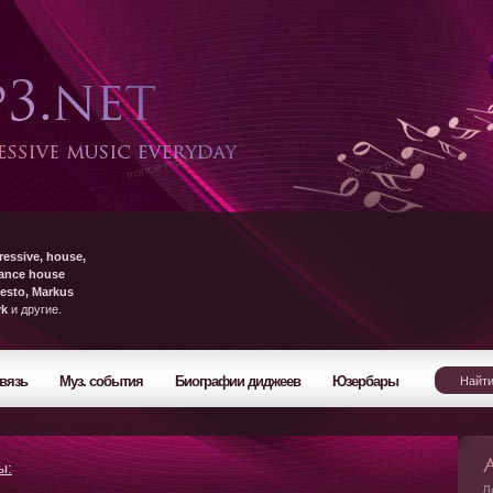
ressive, house,
rance house
esto, Markus
yk
и другие.
вязь
Муз. события
Биографии диджеев
Юзербары
ы:
Л