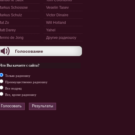
anuel le Saux
Tom Colontonio
arkus Schossow
Veselin Tasev
arkus Schulz
Victor Dinaire
at Zo
Will Holland
att Darey
Yahel
enno de Jong
Другие радиошоу
Голосование
Что Вы качаете с сайта?
Только радиошоу
Преимущественно радиошоу
Все подряд
Все, кроме радиошоу
Голосовать
Результаты