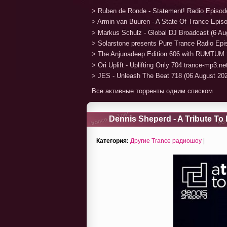
> Ruben de Ronde - Statement! Radio Episod
> Armin van Buuren - A State Of Trance Epis
> Markus Schulz - Global DJ Broadcast (6 Au
> Solarstone presents Pure Trance Radio Ep
> The Anjunadeep Edition 606 with RUMTUM 
> Ori Uplift - Uplifting Only 704 trance-mp3.n
> JES - Unleash The Beat 718 (06 August 20
Все активные торренты одним списком
Dennis Sheperd - A Tribute To 
Категория:
Другие Trance радиошоу
|