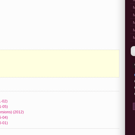
M
M
M
M
M
M
1-02)
1-05)
ersions) (2012)
5-04)
6-01)