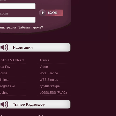
ароль
егистрация
|
Забыли пароль?
Навигация
hillout & Ambient
Trance
oa-Psy
Video
House
Vocal Trance
inimal
WEB Singles
rogressive
Другие жанры
echno
LOSSLESS (FLAC)
Trance Радиошоу