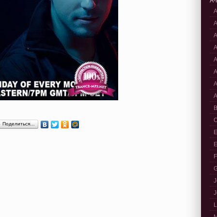
A-
A
A
A
A
A
A
A
A
B
C
Поделиться…
E
E
F
G
J
J
L