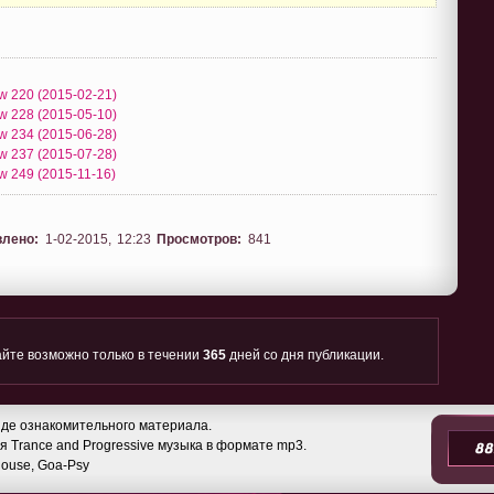
w 220 (2015-02-21)
w 228 (2015-05-10)
w 234 (2015-06-28)
w 237 (2015-07-28)
w 249 (2015-11-16)
влено:
1-02-2015, 12:23
Просмотров:
841
йте возможно только в течении
365
дней со дня публикации.
де ознакомительного материала.
 Trance and Progressive музыка в формате mp3.
 House, Goa-Psy