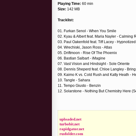
Playing Time:
60 min
Size:
142 MB
Tracklist:
01. Furkan Senol - When You Smile
02. Kyau & Albert feat. Maria Nayler - Calming 
03. Paul Oakenfold feat. Tiff Lacey - Hypnotiz
04. Wrechiski, Jason Ross - Atlas
05. Driftmoon - Rise Of The Phoenix
06. Bastian Salbart - iMagine
07. Vast Vision and Hindsight - Sole Oriente
08. Dennis Sheperd feat. Chloe Langley - Bri
09. Kaimo K vs. Cold Rush and Katty Heath - H
10. Tangle - Sahara
11. Tempo Giusto - Benzin
12. Solarstone - Nothing But Chemistry Here (
uploaded.net
turbobit.net
rapidgator.net
rusfolder.com