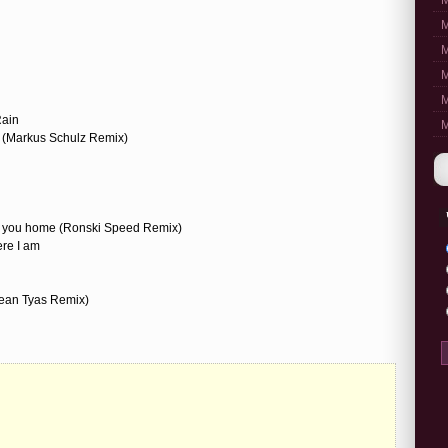
M
M
M
M
M
Rain
M
ed (Markus Schulz Remix)
ng you home (Ronski Speed Remix)
ere I am
Sean Tyas Remix)