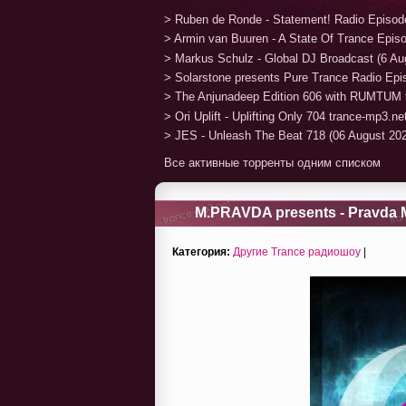
> Ruben de Ronde - Statement! Radio Episod
> Armin van Buuren - A State Of Trance Epis
> Markus Schulz - Global DJ Broadcast (6 Au
> Solarstone presents Pure Trance Radio Ep
> The Anjunadeep Edition 606 with RUMTUM 
> Ori Uplift - Uplifting Only 704 trance-mp3.n
> JES - Unleash The Beat 718 (06 August 20
Все активные торренты одним списком
M.PRAVDA presents - Pravda M
Категория:
Другие Trance радиошоу
|