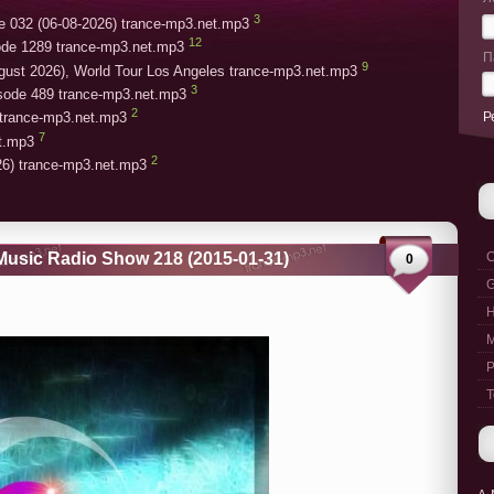
3
e 032 (06-08-2026) trance-mp3.net.mp3
12
ode 1289 trance-mp3.net.mp3
П
9
gust 2026), World Tour Los Angeles trance-mp3.net.mp3
3
isode 489 trance-mp3.net.mp3
2
Р
trance-mp3.net.mp3
7
et.mp3
2
26) trance-mp3.net.mp3
usic Radio Show 218 (2015-01-31)
C
0
G
M
P
T