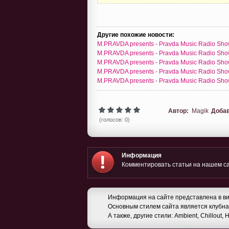
Другие похожие новости:
M.PRAVDA presents - Pravda Music Radio Sho
M.PRAVDA presents - Pravda Music Radio Sho
M.PRAVDA presents - Pravda Music Radio Sho
M.PRAVDA presents - Pravda Music Radio Sho
M.PRAVDA presents - Pravda Music Radio Sho
Автор:
Magik
Доба
(голосов: 0)
Информация
Комментировать статьи на нашем са
Информация на сайте представлена в ви
Основным стилем сайта является клубная
А также, другие стили: Ambient, Chillout,