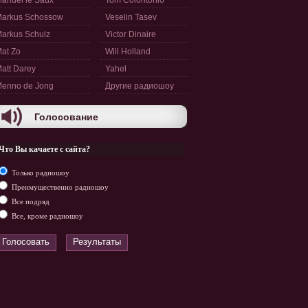
anuel le Saux
Tom Colontonio
arkus Schossow
Veselin Tasev
arkus Schulz
Victor Dinaire
at Zo
Will Holland
att Darey
Yahel
enno de Jong
Другие радиошоу
Голосование
Что Вы качаете с сайта?
Только радиошоу
Преимущественно радиошоу
Все подряд
Все, кроме радиошоу
Голосовать
Результаты