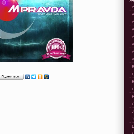
A-
A
A
A
A
A
A
A
A
B
C
Поделиться…
E
E
F
G
J
J
L