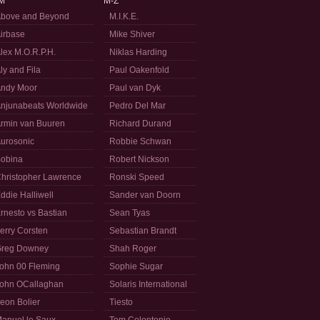
M
M-Z
bove and Beyond
M.I.K.E.
irbase
Mike Shiver
lex M.O.R.P.H.
Niklas Harding
ly and Fila
Paul Oakenfold
ndy Moor
Paul van Dyk
njunabeats Worldwide
Pedro Del Mar
rmin van Buuren
Richard Durand
urosonic
Robbie Schwan
obina
Robert Nickson
hristopher Lawrence
Ronski Speed
ddie Halliwell
Sander van Doorn
rnesto vs Bastian
Sean Tyas
erry Corsten
Sebastian Brandt
reg Downey
Shah Roger
ohn 00 Fleming
Sophie Sugar
ohn OCallaghan
Solaris International
eon Bolier
Tiesto