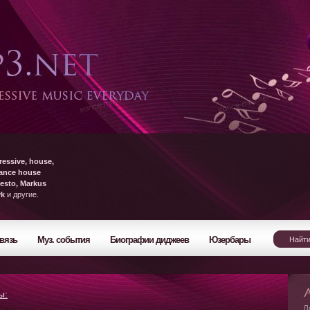
ressive, house,
rance house
esto, Markus
yk
и другие.
вязь
Муз. события
Биографии диджеев
Юзербары
ы:
Л