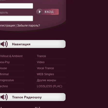
ароль
егистрация
|
Забыли пароль?
Навигация
hillout & Ambient
Trance
oa-Psy
Video
House
Vocal Trance
inimal
WEB Singles
rogressive
Другие жанры
echno
LOSSLESS (FLAC)
Trance Радиошоу