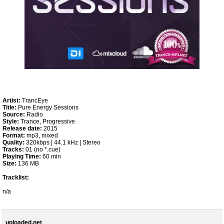
Artist:
TrancEye
Title:
Pure Energy Sessions
Source:
Radio
Style:
Trance, Progressive
Release date:
2015
Format:
mp3, mixed
Quality:
320kbps | 44.1 kHz | Stereo
Tracks:
01 (no *.cue)
Playing Time:
60 min
Size:
136 MB
Tracklist:
n/a
uploaded.net