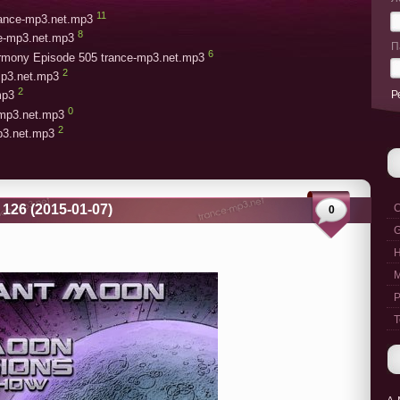
11
trance-mp3.net.mp3
8
ce-mp3.net.mp3
П
6
armony Episode 505 trance-mp3.net.mp3
2
mp3.net.mp3
2
Р
mp3
0
-mp3.net.mp3
2
mp3.net.mp3
126 (2015-01-07)
C
0
G
M
P
T