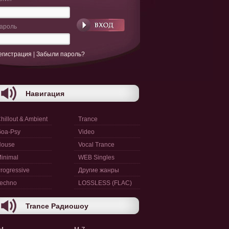
ароль
егистрация
|
Забыли пароль?
Навигация
hillout & Ambient
Trance
oa-Psy
Video
House
Vocal Trance
inimal
WEB Singles
rogressive
Другие жанры
echno
LOSSLESS (FLAC)
Trance Радиошоу