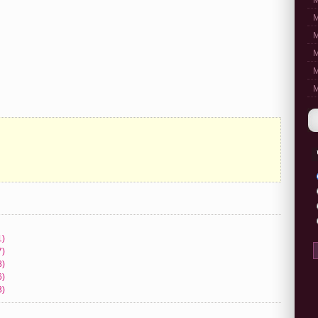
M
M
M
M
M
M
1)
7)
8)
6)
3)