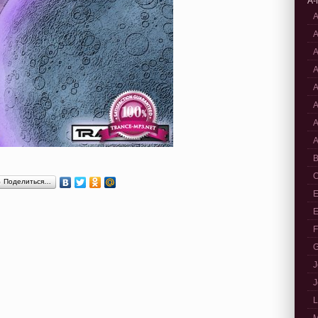
A-
A
A
A
A
A
A
A
A
B
C
Поделиться…
E
E
F
G
J
J
L