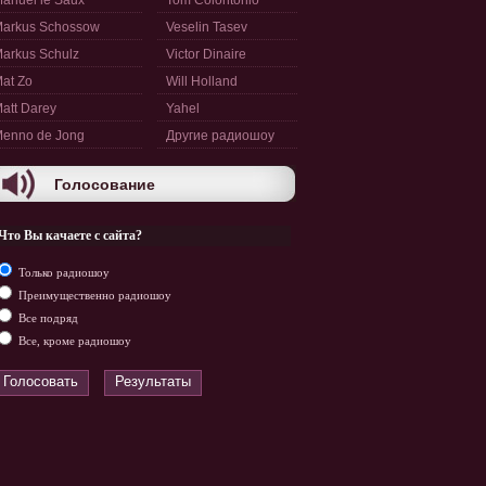
anuel le Saux
Tom Colontonio
arkus Schossow
Veselin Tasev
arkus Schulz
Victor Dinaire
at Zo
Will Holland
att Darey
Yahel
enno de Jong
Другие радиошоу
Голосование
Что Вы качаете с сайта?
Только радиошоу
Преимущественно радиошоу
Все подряд
Все, кроме радиошоу
Голосовать
Результаты