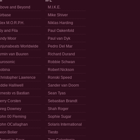
M
M-Z
bove and Beyond
M.I.K.E.
irbase
Mike Shiver
lex M.O.R.P.H.
Niklas Harding
ly and Fila
Paul Oakenfold
ndy Moor
Paul van Dyk
njunabeats Worldwide
Pedro Del Mar
rmin van Buuren
Richard Durand
urosonic
Robbie Schwan
obina
Robert Nickson
hristopher Lawrence
Ronski Speed
ddie Halliwell
Sander van Doorn
rnesto vs Bastian
Sean Tyas
erry Corsten
Sebastian Brandt
reg Downey
Shah Roger
ohn 00 Fleming
Sophie Sugar
ohn OCallaghan
Solaris International
eon Bolier
Tiesto