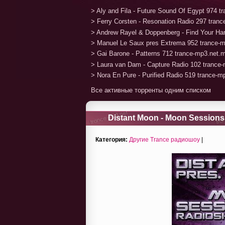
> Aly and Fila - Future Sound Of Egypt 974 
> Ferry Corsten - Resonation Radio 297 tran
> Andrew Rayel & Doppenberg - Find Your H
> Manuel Le Saux pres Extrema 952 trance-
> Gai Barone - Patterns 712 trance-mp3.net.
> Laura van Dam - Capture Radio 102 trance
> Nora En Pure - Purified Radio 519 trance-
Все активные торренты одним списком
Distant Moon - Moon Sessions 
Категория:
Другие Trance радиошоу
|