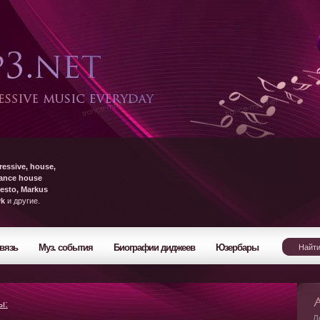
ressive, house,
rance house
esto, Markus
yk
и другие.
вязь
Муз. события
Биографии диджеев
Юзербары
ы:
Л