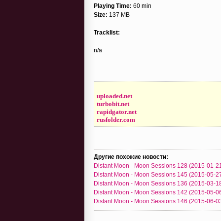
Playing Time:
60 min
Size:
137 MB
Tracklist:
n/a
uploaded.net
turbobit.net
rapidgator.net
rusfolder.com
Другие похожие новости:
Distant Moon - Moon Sessions 128 (2015-01-2
Distant Moon - Moon Sessions 145 (2015-05-2
Distant Moon - Moon Sessions 136 (2015-03-1
Distant Moon - Moon Sessions 142 (2015-05-0
Distant Moon - Moon Sessions 146 (2015-06-0