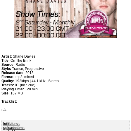
Artist:
Shane Davies
Title:
On The Brink
Source:
Radio
Style:
Trance, Progressive
Release date:
2013
Format:
mp3, mixed
Quality:
192kbps | 44.1 kHz | Stereo
Tracks:
01 (no *.cue)
Playing Time:
120 min
Size:
167 MB
Tracklist:
n/a
letitbit.net
uploaded.net