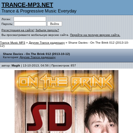
TRANCE-MP3.NET
Trance & Progressive Music Everyday
Логин:
Пароль:
Регистрация на сайте!
Забыли пароль?
Вы просматриваете мобильную версию сайта.
Перейти на полную версию сайта.
Trance Music MP3
»
Другие Trance радиошоу
» Shane Davies - On The Brink 012 (2013-10-
12)
Shane Davies - On The Brink 012 (2013-10-12)
Категория:
Другие Trance радиошоу
автор:
Magik
| 13-10-2013, 04:56 | Просмотров: 857