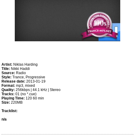
Artist:
Niklas Harding
Title:
Nikki Haddi
Source:
Radio
Style:
Trance, Progressive
Release date:
2013-01-19
Format:
mp3, mixed
Quality:
256kbps | 44.1 kHz | Stereo
Tracks:
01 (no *.cue)
Playing Time:
120 60 min
Size:
220MB
Tracklist:
n/a