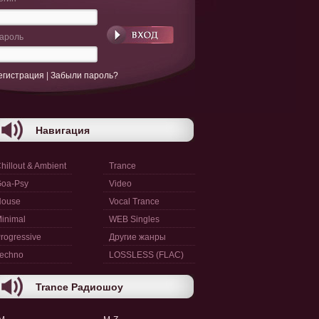
ароль
егистрация
|
Забыли пароль?
Навигация
hillout & Ambient
Trance
oa-Psy
Video
House
Vocal Trance
inimal
WEB Singles
rogressive
Другие жанры
echno
LOSSLESS (FLAC)
Trance Радиошоу