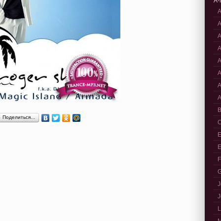
A-
A
A
A
A
A
A
A
A
B
Поделиться…
C
E
E
F
G
J
J
L