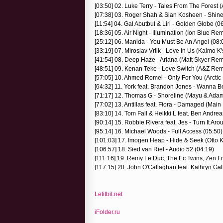
[03:50] 02. Luke Terry - Tales From The Forest 
[07:38] 03. Roger Shah & Sian Kosheen - Shine
[11:54] 04. Gal Abutbul & Liri - Golden Globe (0
[18:36] 05. Air Night - Illumination (Ion Blue Re
[25:12] 06. Manida - You Must Be An Angel (08:
[33:19] 07. Miroslav Vrlik - Love In Us (Kaimo K'
[41:54] 08. Deep Haze - Ariana (Matt Skyer Rem
[48:51] 09. Kenan Teke - Love Switch (A&Z Rem
[57:05] 10. Ahmed Romel - Only For You (Arcti
[64:32] 11. York feat. Brandon Jones - Wanna 
[71:17] 12. Thomas G - Shoreline (Mayu & Ada
[77:02] 13. Antillas feat. Fiora - Damaged (Main
[83:10] 14. Tom Fall & Heikki L feat. Ben Andre
[90:14] 15. Robbie Rivera feat. Jes - Turn It A
[95:14] 16. Michael Woods - Full Access (05:50)
[101:03] 17. Imogen Heap - Hide & Seek (Otto 
[106:57] 18. Sied van Riel - Audio 52 (04:19)
[111:16] 19. Remy Le Duc, The Ec Twins, Zen Fr
[117:15] 20. John O'Callaghan feat. Kathryn Ga
Letitbit.net
iFolder.ru