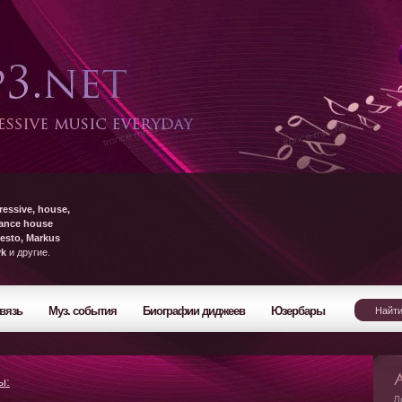
ressive, house,
rance house
esto, Markus
yk
и другие.
вязь
Муз. события
Биографии диджеев
Юзербары
ы:
Л