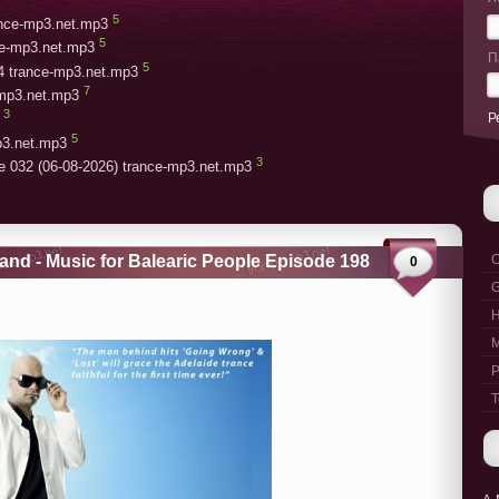
5
rance-mp3.net.mp3
5
ce-mp3.net.mp3
П
5
4 trance-mp3.net.mp3
7
-mp3.net.mp3
3
Р
5
p3.net.mp3
3
e 032 (06-08-2026) trance-mp3.net.mp3
and - Music for Balearic People Episode 198
C
0
G
M
P
T