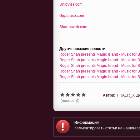
Unibytes.com
Gigabase.com
Share4web.com
Другие похожие новости:
Roger Shah presents Magic Island - Music for B
Roger Shah presents Magic Island - Music for B
Roger Shah presents Magic Island - Music for B
Roger Shah presents Magic Island - Music for B
Roger Shah presents Magic Island - Music for B
Автор:
FRAER_X
Д
(голосов: 0)
Информация
Комментировать статьи на нашем са