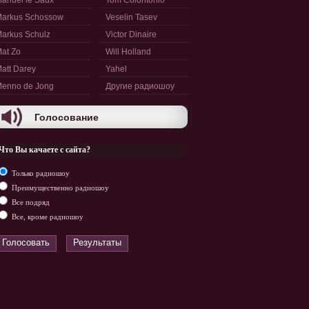
anuel le Saux
Tom Colontonio
arkus Schossow
Veselin Tasev
arkus Schulz
Victor Dinaire
at Zo
Will Holland
att Darey
Yahel
enno de Jong
Другие радиошоу
Голосование
Что Вы качаете с сайта?
Только радиошоу
Преимущественно радиошоу
Все подряд
Все, кроме радиошоу
Голосовать
Результаты