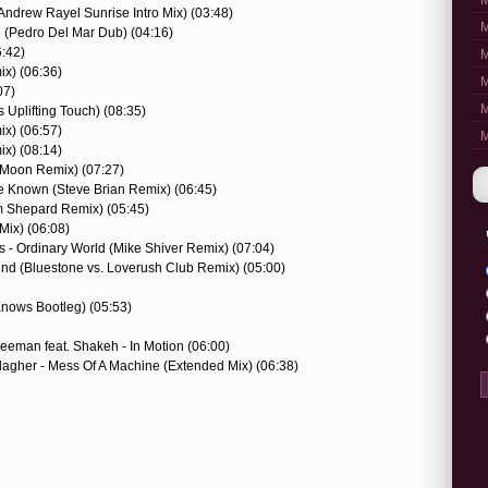
M
(Andrew Rayel Sunrise Intro Mix) (03:48)
M
 (Pedro Del Mar Dub) (04:16)
6:42)
M
mix) (06:36)
M
07)
M
s Uplifting Touch) (08:35)
ix) (06:57)
M
ix) (08:14)
c Moon Remix) (07:27)
Be Known (Steve Brian Remix) (06:45)
m Shepard Remix) (05:45)
 Mix) (06:08)
as - Ordinary World (Mike Shiver Remix) (07:04)
round (Bluestone vs. Loverush Club Remix) (05:00)
Knows Bootleg) (05:53)
eeman feat. Shakeh - In Motion (06:00)
llagher - Mess Of A Machine (Extended Mix) (06:38)