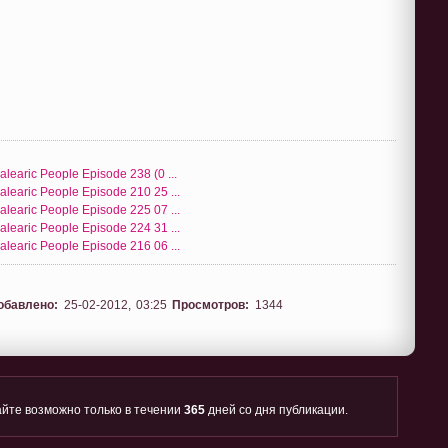
alearic People Episode 238 (0 ...
alearic People Episode 210 25 ...
alearic People Episode 225 07 ...
alearic People Episode 224 31 ...
alearic People Episode 216 06 ...
обавлено:
25-02-2012, 03:25
Просмотров:
1344
йте возможно только в течении
365
дней со дня публикации.