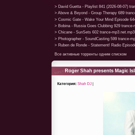
> David Guetta - Playlist 841 (2026-08-07) t
> Above & Beyond - Group Therapy 689 tran
> Cosmic Gate - Wake Your Mind Episode 64
> Bobina - Russia Goes Clubbing 929 trance
> Chicane - SunSets 602 trance-mp3.net.mp3
> Photographer - SoundCasting 599 trance-m
> Ruben de Ronde - Statement! Radio Episod
Все активные торренты одним списком
Roger Shah presents Magic Isl
24-02-2012
Категория:
Shah DJ
|