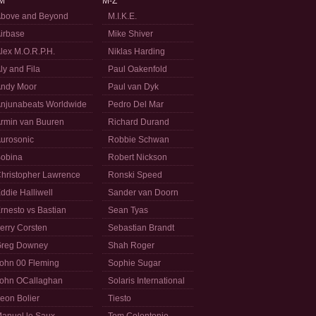
M
M-Z
bove and Beyond
M.I.K.E.
irbase
Mike Shiver
lex M.O.R.P.H.
Niklas Harding
ly and Fila
Paul Oakenfold
ndy Moor
Paul van Dyk
njunabeats Worldwide
Pedro Del Mar
rmin van Buuren
Richard Durand
urosonic
Robbie Schwan
obina
Robert Nickson
hristopher Lawrence
Ronski Speed
ddie Halliwell
Sander van Doorn
rnesto vs Bastian
Sean Tyas
erry Corsten
Sebastian Brandt
reg Downey
Shah Roger
ohn 00 Fleming
Sophie Sugar
ohn OCallaghan
Solaris International
eon Bolier
Tiesto