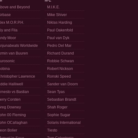
M
M-Z
bove and Beyond
M.I.K.E.
irbase
Mike Shiver
lex M.O.R.P.H.
Niklas Harding
ly and Fila
Paul Oakenfold
ndy Moor
Paul van Dyk
njunabeats Worldwide
Pedro Del Mar
rmin van Buuren
Richard Durand
urosonic
Robbie Schwan
obina
Robert Nickson
hristopher Lawrence
Ronski Speed
ddie Halliwell
Sander van Doorn
rnesto vs Bastian
Sean Tyas
erry Corsten
Sebastian Brandt
reg Downey
Shah Roger
ohn 00 Fleming
Sophie Sugar
ohn OCallaghan
Solaris International
eon Bolier
Tiesto