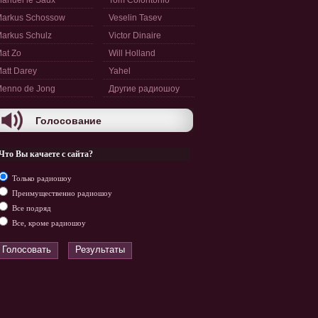
anuel le Saux
Tom Colontonio
arkus Schossow
Veselin Tasev
arkus Schulz
Victor Dinaire
at Zo
Will Holland
att Darey
Yahel
enno de Jong
Другие радиошоу
Голосование
Что Вы качаете с сайта?
Только радиошоу
Преимущественно радиошоу
Все подряд
Все, кроме радиошоу
Голосовать
Результаты