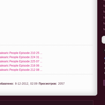
M
M
M
M
M
M
alearic People Episode 210 25 ...
alearic People Episode 224 31 ...
alearic People Episode 225 07 ...
alearic People Episode 216 06 ...
alearic People Episode 212 08 ...
обавлено:
8-12-2012, 02:09
Просмотров:
2057