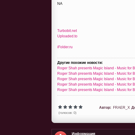
NA
Turbobit.net
Uploaded.to
iFolder.ru
Другие похожие новости:
Roger Shah presents Magic Island - Music for B
Roger Shah presents Magic Island - Music for B
Roger Shah presents Magic Island - Music for B
Roger Shah presents Magic Island - Music for B
Roger Shah presents Magic Island - Music for B
Автор:
FRAER_X
Д
(голосов: 0)
Информация