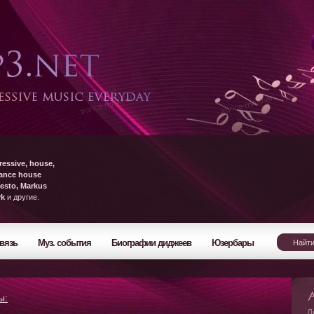
ressive, house,
rance house
esto, Markus
yk
и другие.
вязь
Муз. события
Биографии диджеев
Юзербары
ы:
Л