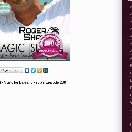
A-
A
A
A
A
A
A
A
A
B
Поделиться…
C
E
d - Music for Balearic People Episode 238
E
F
G
J
J
L