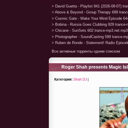
> David Guetta - Playlist 841 (2026-08-07) t
> Above & Beyond - Group Therapy 689 tran
> Cosmic Gate - Wake Your Mind Episode 64
> Bobina - Russia Goes Clubbing 929 trance
> Chicane - SunSets 602 trance-mp3.net.mp3
> Photographer - SoundCasting 599 trance-m
> Ruben de Ronde - Statement! Radio Episod
Все активные торренты одним списком
Roger Shah presents Magic Isl
(07-12-2012)
Категория:
Shah DJ
|