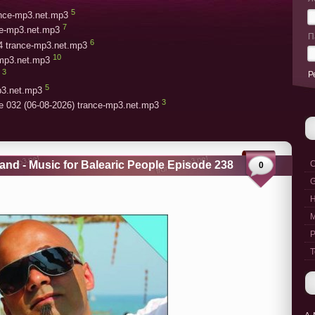
5
rance-mp3.net.mp3
7
ce-mp3.net.mp3
П
6
4 trance-mp3.net.mp3
10
-mp3.net.mp3
3
Р
5
p3.net.mp3
3
e 032 (06-08-2026) trance-mp3.net.mp3
and - Music for Balearic People Episode 238
C
0
G
M
P
T