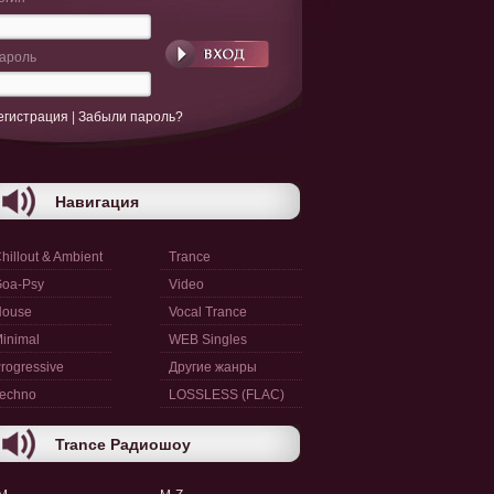
ароль
егистрация
|
Забыли пароль?
Навигация
hillout & Ambient
Trance
oa-Psy
Video
House
Vocal Trance
inimal
WEB Singles
rogressive
Другие жанры
echno
LOSSLESS (FLAC)
Trance Радиошоу