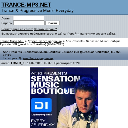
TRANCE-MP3.NET
Trance & Progressive Music Everyday
Логин:
Пароль:
Регистрация на сайте!
Забыли пароль?
Вы просматриваете мобильную версию сайта.
Перейти на полную версию сайта.
Trance Music MP3
»
Другие Trance радиошоу
» Anri Presents - Sensation Music Boutique
Episode 008 (guest Los Chikatilos) (10-02-2012)
Anri Presents - Sensation Music Boutique Episode 008 (guest Los Chikatilos) (10-02-
2012)
Категория:
Другие Trance радиошоу
автор:
FRAER_X
| 11-02-2012, 02:37 | Просмотров: 1520