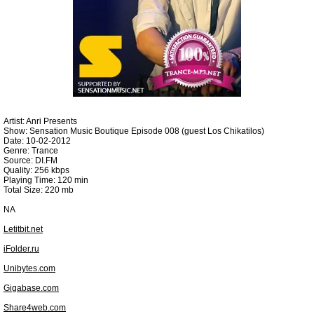
Artist: Anri Presents
Show: Sensation Music Boutique Episode 008 (guest Los Chikatilos)
Date: 10-02-2012
Genre: Trance
Source: DI.FM
Quality: 256 kbps
Playing Time: 120 min
Total Size: 220 mb
NA
Letitbit.net
iFolder.ru
Unibytes.com
Gigabase.com
Share4web.com