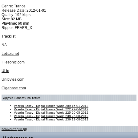
Genre: Trance
Release Date: 2012-01-01
Quality: 192 kbps
Size: 82 MB
Playtime: 60 min
Ripper: FRAER_X
Tracklist:
NA
Letitbit.net
Filesonic.com
Ul.to
Unibytes.com
Gigabase.com
Другие новости по теме:
Veselin Tasev - Digital Trance World 209 15-01-2012
Veselin Tasev - Digital Trance World 222 22-04-2012
Veselin Tasev - Digital Trance World 225 20-05-2012
Veselin Tasev - Digital Trance World 238 26-08-2012
Veselin Tasev - Digital Trance World 236 12-08-2012
Комментарии (0)