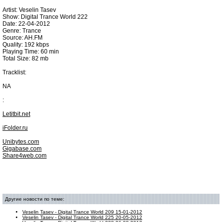
Artist: Veselin Tasev
Show: Digital Trance World 222
Date: 22-04-2012
Genre: Trance
Source: AH.FM
Quality: 192 kbps
Playing Time: 60 min
Total Size: 82 mb
Tracklist:
NA
:
Letitbit.net
iFolder.ru
Unibytes.com
Gigabase.com
Share4web.com
Другие новости по теме:
Veselin Tasev - Digital Trance World 209 15-01-2012
Veselin Tasev - Digital Trance World 225 20-05-2012