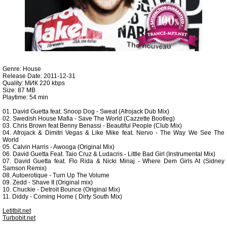
Genre: House
Release Date: 2011-12-31
Quality: МИК 220 kbps
Size: 87 MB
Playtime: 54 min
01. David Guetta feat. Snoop Dog - Sweat (Afrojack Dub Mix)
02. Swedish House Mafia - Save The World (Cazzette Bootleg)
03. Chris Brown feat Benny Benassi - Beautiful People (Club Mix)
04. Afrojack & Dimitri Vegas & Like Mike feat. Nervo - The Way We See The
World
05. Calvin Harris - Awooga (Original Mix)
06. David Guetta Feat. Taio Cruz & Ludacris - Little Bad Girl (Instrumental Mix)
07. David Guetta feat. Flo Rida & Nicki Minaj - Where Dem Girls At (Sidney
Samson Remix)
08. Autoerotique - Turn Up The Volume
09. Zedd - Shave It (Original mix)
10. Chuckie - Detroit Bounce (Original Mix)
11. Diddy - Coming Home ( Dirty South Mix)
Letitbit.net
Turbobit.net