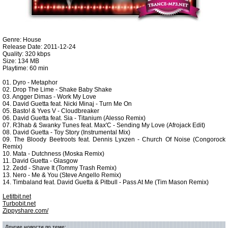
Genre: House
Release Date: 2011-12-24
Quality: 320 kbps
Size: 134 MB
Playtime: 60 min
01. Dyro - Metaphor
02. Drop The Lime - Shake Baby Shake
03. Angger Dimas - Work My Love
04. David Guetta feat. Nicki Minaj - Turn Me On
05. Basto! & Yves V - Cloudbreaker
06. David Guetta feat. Sia - Titanium (Alesso Remix)
07. R3hab & Swanky Tunes feat. Max'C - Sending My Love (Afrojack Edit)
08. David Guetta - Toy Story (Instrumental Mix)
09. The Bloody Beetroots feat. Dennis Lyxzen - Church Of Noise (Congorock
Remix)
10. Mata - Dutchness (Moska Remix)
11. David Guetta - Glasgow
12. Zedd - Shave It (Tommy Trash Remix)
13. Nero - Me & You (Steve Angello Remix)
14. Timbaland feat. David Guetta & Pitbull - Pass At Me (Tim Mason Remix)
Letitbit.net
Turbobit.net
Zippyshare.com/
Другие новости по теме: