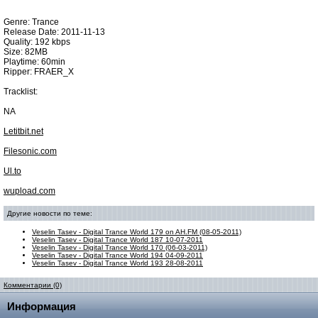
Genre: Trance
Release Date: 2011-11-13
Quality: 192 kbps
Size: 82MB
Playtime: 60min
Ripper: FRAER_X
Tracklist:
NA
Letitbit.net
Filesonic.com
Ul.to
wupload.com
Другие новости по теме:
Veselin Tasev - Digital Trance World 179 on AH.FM (08-05-2011)
Veselin Tasev - Digital Trance World 187 10-07-2011
Veselin Tasev - Digital Trance World 170 (06-03-2011)
Veselin Tasev - Digital Trance World 194 04-09-2011
Veselin Tasev - Digital Trance World 193 28-08-2011
Комментарии (0)
Информация