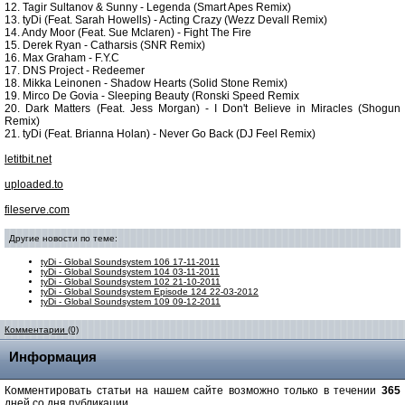
12. Tagir Sultanov & Sunny - Legenda (Smart Apes Remix)
13. tyDi (Feat. Sarah Howells) - Acting Crazy (Wezz Devall Remix)
14. Andy Moor (Feat. Sue Mclaren) - Fight The Fire
15. Derek Ryan - Catharsis (SNR Remix)
16. Max Graham - F.Y.C
17. DNS Project - Redeemer
18. Mikka Leinonen - Shadow Hearts (Solid Stone Remix)
19. Mirco De Govia - Sleeping Beauty (Ronski Speed Remix
20. Dark Matters (Feat. Jess Morgan) - I Don't Believe in Miracles (Shogun
Remix)
21. tyDi (Feat. Brianna Holan) - Never Go Back (DJ Feel Remix)
letitbit.net
uploaded.to
fileserve.com
Другие новости по теме:
tyDi - Global Soundsystem 106 17-11-2011
tyDi - Global Soundsystem 104 03-11-2011
tyDi - Global Soundsystem 102 21-10-2011
tyDi - Global Soundsystem Episode 124 22-03-2012
tyDi - Global Soundsystem 109 09-12-2011
Комментарии (0)
Информация
Комментировать статьи на нашем сайте возможно только в течении
365
дней со дня публикации.