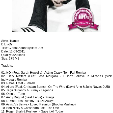
Style: Trance
DJ: tyDi
Title: Global Soundsystem 096
Date: 11-09-2011
Quality: 320 kbps
Size: 275 MB
Tracklist:
01. tyDi (Feat. Sarah Howells) - Acting Crazy (Tom Fall Remix)
02. Dark Matters (Feat. Jess Morgan) - I Don't Believe in Miracles (Sick
Individuals Remix)
03. Rafael Frost - Smash
04. Allure (Feat. Christian Burns) - On The Wire (David Amo & Julio Navas DUB)
05. Tagir Sultanov & Sunny - Legenda
06. Omnia - Tune
07. Andy Duguid (Feat. Fenja) - Strings
08. D-Mad Pres. Yummy - Blaze Away!
09. Astrix Vs Benya - Loved Reunion (Brooka Mashup)
10. Ben Nicky & Cassandra Fox - The One
11. Roger Shah & Kosheen - Save it All Today