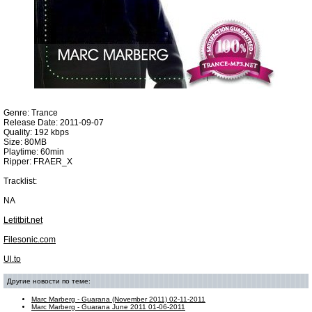
Genre: Trance
Release Date: 2011-09-07
Quality: 192 kbps
Size: 80MB
Playtime: 60min
Ripper: FRAER_X
Tracklist:
NA
Letitbit.net
Filesonic.com
Ul.to
Другие новости по теме:
Marc Marberg - Guarana (November 2011) 02-11-2011
Marc Marberg - Guarana June 2011 01-06-2011