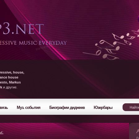
ressive, house,
rance house
esto, Markus
yk
и другие.
вязь
Муз. события
Биографии диджеев
Юзербары
ы:
Л