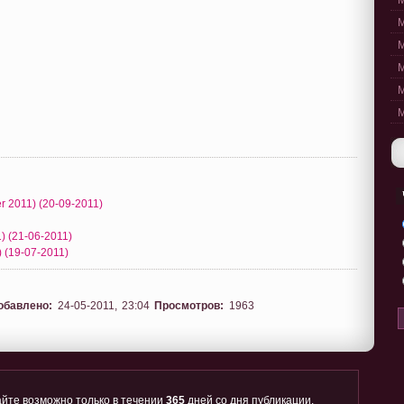
M
M
M
M
M
M
r 2011) (20-09-2011)
) (21-06-2011)
) (19-07-2011)
обавлено:
24-05-2011, 23:04
Просмотров:
1963
йте возможно только в течении
365
дней со дня публикации.