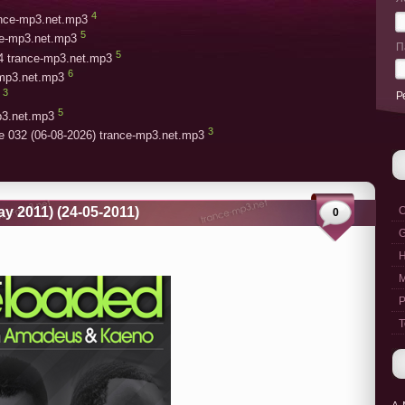
4
rance-mp3.net.mp3
5
ce-mp3.net.mp3
П
5
4 trance-mp3.net.mp3
6
-mp3.net.mp3
3
Р
5
p3.net.mp3
3
e 032 (06-08-2026) trance-mp3.net.mp3
y 2011) (24-05-2011)
C
0
G
M
P
T