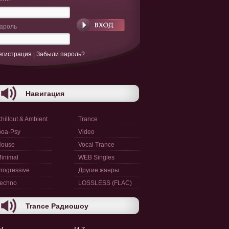
ароль
егистрация
|
Забыли пароль?
Навигация
hillout & Ambient
Trance
oa-Psy
Video
House
Vocal Trance
inimal
WEB Singles
rogressive
Другие жанры
echno
LOSSLESS (FLAC)
Trance Радиошоу