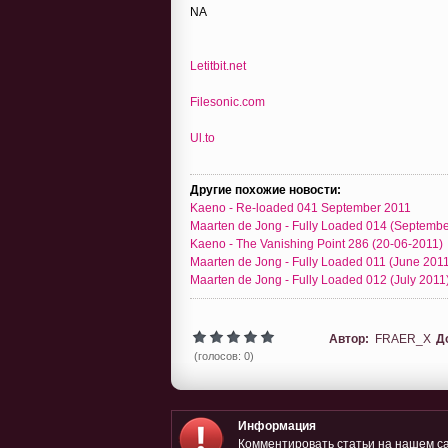
NA
Letitbit.net
Filesonic.com
Ul.to
Другие похожие новости:
Kaeno - Re-loaded 041 September 2011
Maarten de Jong - Fully Loaded 014 (Septembe
Kaeno - The Vanishing Point 286 (20-06-2011)
Maarten de Jong - Fully Loaded 011 (June 2011
Maarten de Jong - Fully Loaded 012 (July 2011
Автор:
FRAER_X
Д
(голосов: 0)
Информация
Комментировать статьи на нашем са