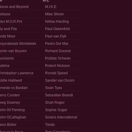
M
M-Z
bove and Beyond
M.I.K.E.
irbase
Mike Shiver
lex M.O.R.P.H.
Niklas Harding
ly and Fila
Paul Oakenfold
ndy Moor
Paul van Dyk
njunabeats Worldwide
Pedro Del Mar
rmin van Buuren
Richard Durand
urosonic
Robbie Schwan
obina
Robert Nickson
hristopher Lawrence
Ronski Speed
ddie Halliwell
Sander van Doorn
rnesto vs Bastian
Sean Tyas
erry Corsten
Sebastian Brandt
reg Downey
Shah Roger
ohn 00 Fleming
Sophie Sugar
ohn OCallaghan
Solaris International
eon Bolier
Tiesto