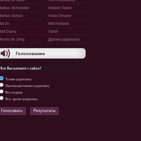
anuel le Saux
Tom Colontonio
arkus Schossow
Veselin Tasev
arkus Schulz
Victor Dinaire
at Zo
Will Holland
att Darey
Yahel
enno de Jong
Другие радиошоу
Голосование
Что Вы качаете с сайта?
Только радиошоу
Преимущественно радиошоу
Все подряд
Все, кроме радиошоу
Голосовать
Результаты