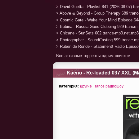
> David Guetta - Playlist 841 (2026-08-07) t
> Above & Beyond - Group Therapy 689 tran
> Cosmic Gate - Wake Your Mind Episode 64
> Bobina - Russia Goes Clubbing 929 trance
> Chicane - SunSets 602 trance-mp3.net.mp3
> Photographer - SoundCasting 599 trance-m
> Ruben de Ronde - Statement! Radio Episod
Все активные торренты одним списком
Kaeno - Re-loaded 037 XXL (Ma
Категория:
Другие Trance радиошоу
|