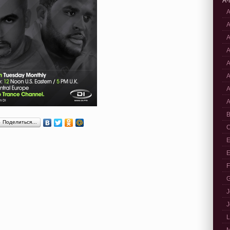
A-
A
A
A
A
A
A
A
A
B
Поделиться…
C
E
E
F
G
J
J
L