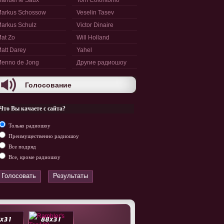
anuel le Saux
Tom Colontonio
arkus Schossow
Veselin Tasev
arkus Schulz
Victor Dinaire
at Zo
Will Holland
att Darey
Yahel
enno de Jong
Другие радиошоу
Голосование
Что Вы качаете с сайта?
Только радиошоу
Преимущественно радиошоу
Все подряд
Все, кроме радиошоу
Голосовать
Результаты