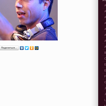
A-
A
A
A
A
A
A
A
A
Поделиться…
B
C
E
E
F
G
J
J
L