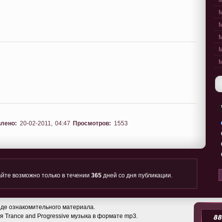
M
M
M
M
M
M
лено:
20-02-2011, 04:47
Просмотров:
1553
йте возможно только в течении
365
дней со дня публикации.
де ознакомительного материала.
 Trance and Progressive музыка в формате mp3.