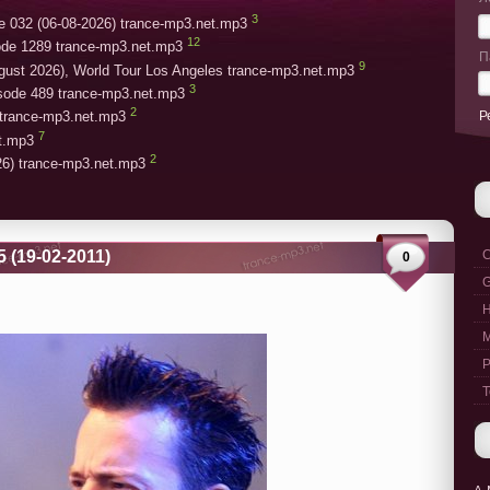
3
e 032 (06-08-2026) trance-mp3.net.mp3
12
ode 1289 trance-mp3.net.mp3
П
9
gust 2026), World Tour Los Angeles trance-mp3.net.mp3
3
isode 489 trance-mp3.net.mp3
2
Р
trance-mp3.net.mp3
7
et.mp3
2
26) trance-mp3.net.mp3
5 (19-02-2011)
C
0
G
M
P
T