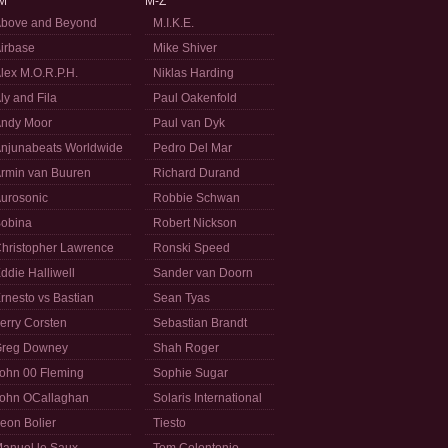
M
M-Z
bove and Beyond
M.I.K.E.
irbase
Mike Shiver
lex M.O.R.P.H.
Niklas Harding
ly and Fila
Paul Oakenfold
ndy Moor
Paul van Dyk
njunabeats Worldwide
Pedro Del Mar
rmin van Buuren
Richard Durand
urosonic
Robbie Schwan
obina
Robert Nickson
hristopher Lawrence
Ronski Speed
ddie Halliwell
Sander van Doorn
rnesto vs Bastian
Sean Tyas
erry Corsten
Sebastian Brandt
reg Downey
Shah Roger
ohn 00 Fleming
Sophie Sugar
ohn OCallaghan
Solaris International
eon Bolier
Tiesto