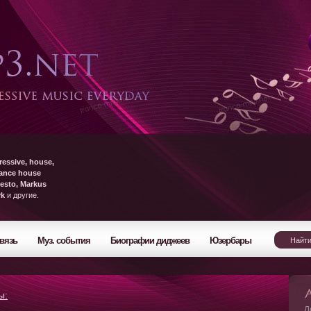
ressive, house,
rance house
esto, Markus
yk
и другие.
вязь
Муз. события
Биографии диджеев
Юзербары
ы:
Л