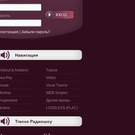
ароль
егистрация
|
Забыли пароль?
Навигация
hillout & Ambient
Trance
oa-Psy
Video
House
Vocal Trance
inimal
WEB Singles
rogressive
Другие жанры
echno
LOSSLESS (FLAC)
Trance Радиошоу