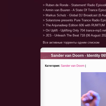
> Ruben de Ronde - Statement! Radio Episod
> Armin van Buuren - A State Of Trance Epis
> Markus Schulz - Global DJ Broadcast (6 Au
> Solarstone presents Pure Trance Radio Ep
> The Anjunadeep Edition 606 with RUMTUM 
> Ori Uplift - Uplifting Only 704 trance-mp3.n
> JES - Unleash The Beat 718 (06 August 20
Все активные торренты одним списком
Sander van Doorn - Identity 06
Категория:
Sander van Doorn
|