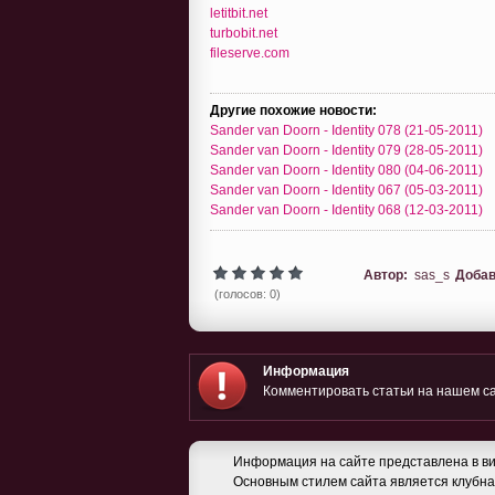
letitbit.net
turbobit.net
fileserve.com
Другие похожие новости:
Sander van Doorn - Identity 078 (21-05-2011)
Sander van Doorn - Identity 079 (28-05-2011)
Sander van Doorn - Identity 080 (04-06-2011)
Sander van Doorn - Identity 067 (05-03-2011)
Sander van Doorn - Identity 068 (12-03-2011)
Автор:
sas_s
Добав
(голосов: 0)
Информация
Комментировать статьи на нашем са
Информация на сайте представлена в ви
Основным стилем сайта является клубная