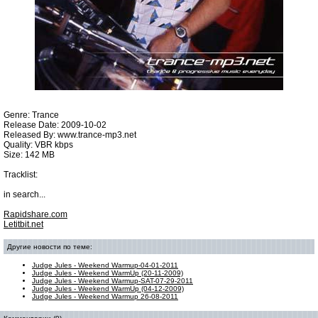
Genre: Trance
Release Date: 2009-10-02
Released By: www.trance-mp3.net
Quality: VBR kbps
Size: 142 MB
Tracklist:
in search...
Rapidshare.com
Letitbit.net
Другие новости по теме:
Judge Jules - Weekend Warmup-04-01-2011
Judge Jules - Weekend WarmUp (20-11-2009)
Judge Jules - Weekend Warmup-SAT-07-29-2011
Judge Jules - Weekend WarmUp (04-12-2009)
Judge Jules - Weekend Warmup 26-08-2011