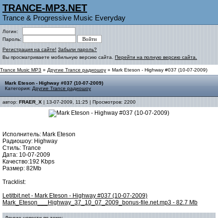
TRANCE-MP3.NET
Trance & Progressive Music Everyday
Логин:
Пароль:
Регистрация на сайте!
Забыли пароль?
Вы просматриваете мобильную версию сайта.
Перейти на полную версию сайта.
Trance Music MP3
»
Другие Trance радиошоу
» Mark Eteson - Highway #037 (10-07-2009)
Mark Eteson - Highway #037 (10-07-2009)
Категория:
Другие Trance радиошоу
автор:
FRAER_X
| 13-07-2009, 11:25 | Просмотров: 2200
Исполнитель: Mark Eteson
Радиошоу: Highway
Стиль: Trance
Дата: 10-07-2009
Качество:192 Kbps
Размер: 82Mb
Tracklist:
Letitbit.net - Mark Eteson - Highway #037 (10-07-2009)
Mark_Eteson___Highway_37_10_07_2009_bonus-file.net.mp3 - 82.7 Mb
Другие новости по теме: