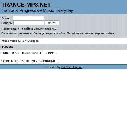
TRANCE-MP3.NET
Trance & Progressive Music Everyday
Логин:
Пароль:
Регистрация на сайте!
Забыли пароль?
Вы просматриваете мобильную версию сайта.
Перейти на полную версию сайта.
Trance Music MP3
» Success
Success
Платеж был выполнен. Спасибо.
О платеже обязательно сообщите:
Powered by
DataLife Engine