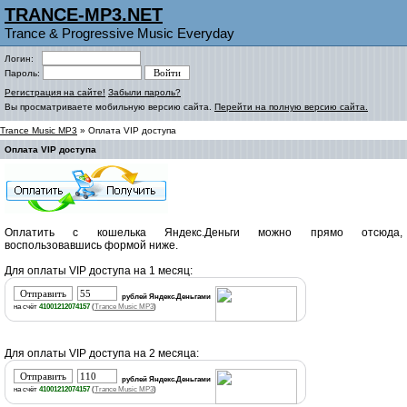
TRANCE-MP3.NET
Trance & Progressive Music Everyday
Логин:
Пароль:
Регистрация на сайте!
Забыли пароль?
Вы просматриваете мобильную версию сайта.
Перейти на полную версию сайта.
Trance Music MP3
» Оплата VIP доступа
Оплата VIP доступа
Оплатить с кошелька Яндекс.Деньги можно прямо отсюда,
воспользовавшись формой ниже.
Для оплаты VIP доступа на 1 месяц:
рублей Яндекс.Деньгами
на счёт
41001212074157
(
Trance Music MP3
)
Для оплаты VIP доступа на 2 месяца:
рублей Яндекс.Деньгами
на счёт
41001212074157
(
Trance Music MP3
)