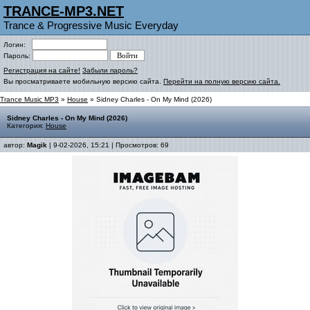
TRANCE-MP3.NET
Trance & Progressive Music Everyday
Логин:
Пароль:
Регистрация на сайте!
Забыли пароль?
Вы просматриваете мобильную версию сайта.
Перейти на полную версию сайта.
Trance Music MP3
»
House
» Sidney Charles - On My Mind (2026)
Sidney Charles - On My Mind (2026)
Категория:
House
автор:
Magik
| 9-02-2026, 15:21 | Просмотров: 69