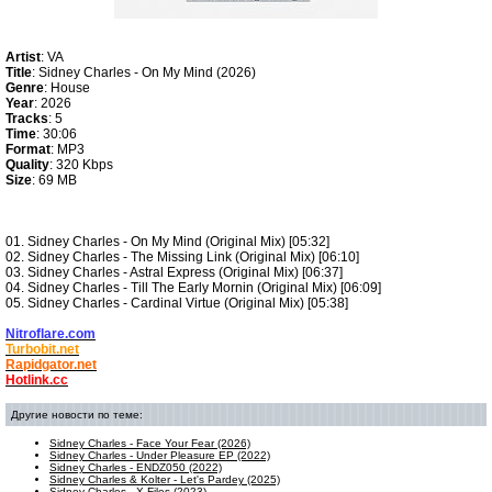
Artist
: VA
Title
: Sidney Charles - On My Mind (2026)
Genre
: House
Year
: 2026
Tracks
: 5
Time
: 30:06
Format
: MP3
Quality
: 320 Kbps
Size
: 69 MB
01. Sidney Charles - On My Mind (Original Mix) [05:32]
02. Sidney Charles - The Missing Link (Original Mix) [06:10]
03. Sidney Charles - Astral Express (Original Mix) [06:37]
04. Sidney Charles - Till The Early Mornin (Original Mix) [06:09]
05. Sidney Charles - Cardinal Virtue (Original Mix) [05:38]
Nitroflare.com
Turbobit.net
Rapidgator.net
Hotlink.cc
Другие новости по теме:
Sidney Charles - Face Your Fear (2026)
Sidney Charles - Under Pleasure EP (2022)
Sidney Charles - ENDZ050 (2022)
Sidney Charles & Kolter - Let's Pardey (2025)
Sidney Charles - X-Files (2023)