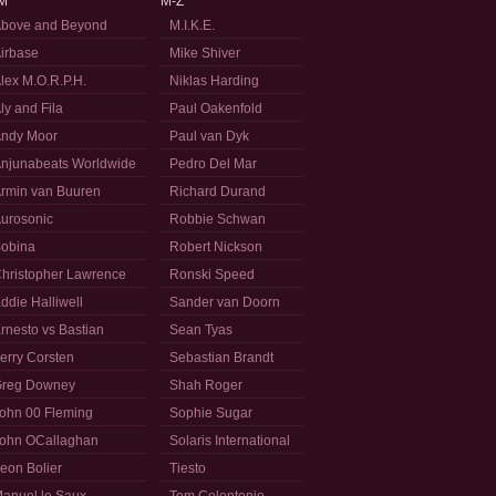
M
M-Z
bove and Beyond
M.I.K.E.
irbase
Mike Shiver
lex M.O.R.P.H.
Niklas Harding
ly and Fila
Paul Oakenfold
ndy Moor
Paul van Dyk
njunabeats Worldwide
Pedro Del Mar
rmin van Buuren
Richard Durand
urosonic
Robbie Schwan
obina
Robert Nickson
hristopher Lawrence
Ronski Speed
ddie Halliwell
Sander van Doorn
rnesto vs Bastian
Sean Tyas
erry Corsten
Sebastian Brandt
reg Downey
Shah Roger
ohn 00 Fleming
Sophie Sugar
ohn OCallaghan
Solaris International
eon Bolier
Tiesto