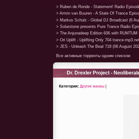
> Ruben de Ronde - Statement! Radio Episod
> Armin van Buuren - A State Of Trance Epis
> Markus Schulz - Global DJ Broadcast (6 Au
> Solarstone presents Pure Trance Radio Ep
> The Anjunadeep Edition 606 with RUMTUM 
> Ori Uplift - Uplifting Only 704 trance-mp3.n
> JES - Unleash The Beat 718 (06 August 20
Все активные торренты одним списком
Dr. Drexler Project - Neolibera
Категория:
Другие жанры
|