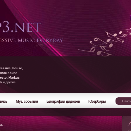
ressive, house,
rance house
esto, Markus
yk
и другие.
вязь
Муз. события
Биографии диджеев
Юзербары
ы:
Л