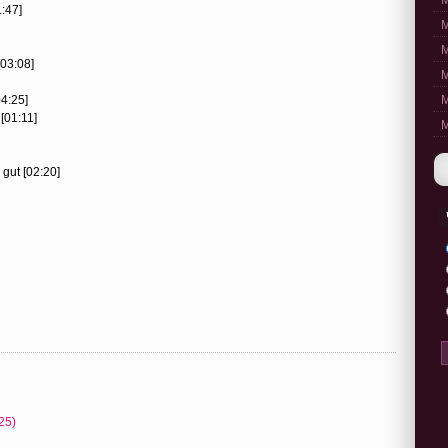
M
1:47]
M
M
[03:08]
M
04:25]
M
[01:11]
M
 gut [02:20]
25)