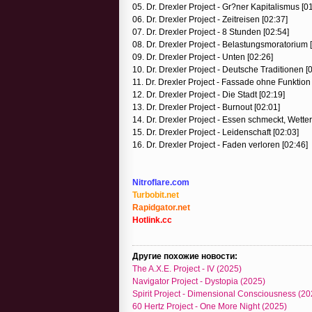
05. Dr. Drexler Project - Gr?ner Kapitalismus [0
06. Dr. Drexler Project - Zeitreisen [02:37]
07. Dr. Drexler Project - 8 Stunden [02:54]
08. Dr. Drexler Project - Belastungsmoratorium 
09. Dr. Drexler Project - Unten [02:26]
10. Dr. Drexler Project - Deutsche Traditionen [
11. Dr. Drexler Project - Fassade ohne Funktion 
12. Dr. Drexler Project - Die Stadt [02:19]
13. Dr. Drexler Project - Burnout [02:01]
14. Dr. Drexler Project - Essen schmeckt, Wetter
15. Dr. Drexler Project - Leidenschaft [02:03]
16. Dr. Drexler Project - Faden verloren [02:46]
Nitroflare.com
Turbobit.net
Rapidgator.net
Hotlink.cc
Другие похожие новости:
The A.X.E. Project - IV (2025)
Navigator Project - Dystopia (2025)
Spirit Project - Dimensional Consciousness (20
60 Hertz Project - One More Night (2025)