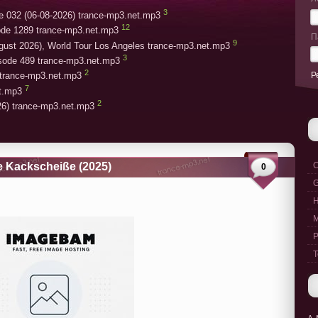
3
e 032 (06-08-2026) trance-mp3.net.mp3
12
ode 1289 trance-mp3.net.mp3
П
9
gust 2026), World Tour Los Angeles trance-mp3.net.mp3
3
isode 489 trance-mp3.net.mp3
2
Р
trance-mp3.net.mp3
7
et.mp3
2
26) trance-mp3.net.mp3
le Kackscheiße (2025)
C
0
G
M
P
T