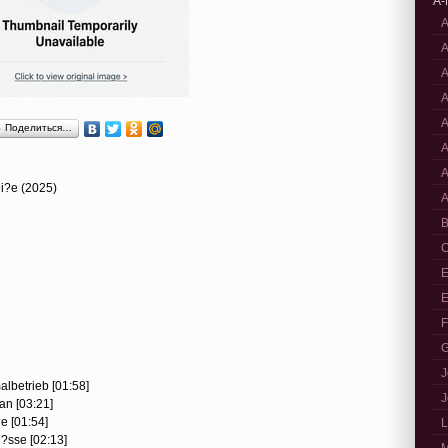
A-
A
A
A
A
A
Поделиться…
A
A
ei?e (2025)
A
B
C
E
E
F
G
J
albetrieb [01:58]
J
 an [03:21]
e [01:54]
L
h?sse [02:13]