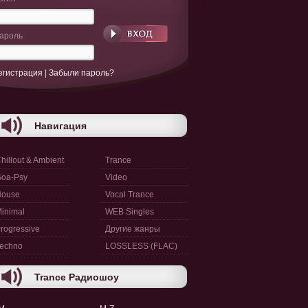
ароль
егистрация
|
Забыли пароль?
Навигация
hillout & Ambient
Trance
oa-Psy
Video
House
Vocal Trance
inimal
WEB Singles
rogressive
Другие жанры
echno
LOSSLESS (FLAC)
Trance Радиошоу