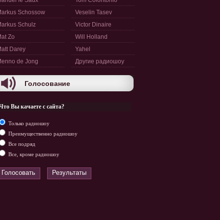
anuel le Saux
Tom Colontonio
arkus Schossow
Veselin Tasev
arkus Schulz
Victor Dinaire
at Zo
Will Holland
att Darey
Yahel
enno de Jong
Другие радиошоу
Голосование
Что Вы качаете с сайта?
Только радиошоу
Преимущественно радиошоу
Все подряд
Все, кроме радиошоу
Голосовать
Результаты