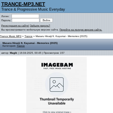
TRANCE-MP3.NET
Trance & Progressive Music Everyday
Логин:
Пароль:
Регистрация на сайте!
Забыли пароль?
Вы просматриваете мобильную версию сайта.
Перейти на полную версию сайта.
Trance Music MP3
»
Trance
» Masaru Hinaiji ft. Kayumai - Memories (2025)
Masaru Hinaiji ft. Kayumai - Memories (2025)
Категория:
Trance
автор:
Magik
| 16-04-2025, 00:45 | Просмотров: 157