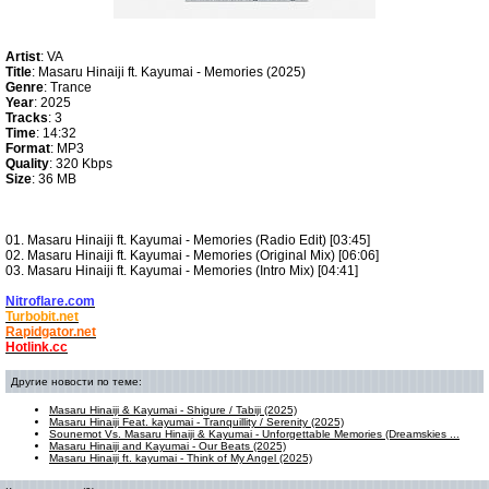
Artist
: VA
Title
: Masaru Hinaiji ft. Kayumai - Memories (2025)
Genre
: Trance
Year
: 2025
Tracks
: 3
Time
: 14:32
Format
: MP3
Quality
: 320 Kbps
Size
: 36 MB
01. Masaru Hinaiji ft. Kayumai - Memories (Radio Edit) [03:45]
02. Masaru Hinaiji ft. Kayumai - Memories (Original Mix) [06:06]
03. Masaru Hinaiji ft. Kayumai - Memories (Intro Mix) [04:41]
Nitroflare.com
Turbobit.net
Rapidgator.net
Hotlink.cc
Другие новости по теме:
Masaru Hinaiji & Kayumai - Shigure / Tabiji (2025)
Masaru Hinaiji Feat. kayumai - Tranquillity / Serenity (2025)
Sounemot Vs. Masaru Hinaiji & Kayumai - Unforgettable Memories (Dreamskies ...
Masaru Hinaiji and Kayumai - Our Beats (2025)
Masaru Hinaiji ft. kayumai - Think of My Angel (2025)