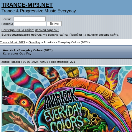
TRANCE-MP3.NET
Trance & Progressive Music Everyday
Логин:
Пароль:
Регистрация на сайте!
Забыли пароль?
Вы просматриваете мобильную версию сайта.
Перейти на полную версию сайта.
Trance Music MP3
»
Goa-Psy
» Anarkick - Everyday Colors (2024)
Anarkick - Everyday Colors (2024)
Категория:
Goa-Psy
автор:
Magik
| 30-09-2024, 09:03 | Просмотров: 221