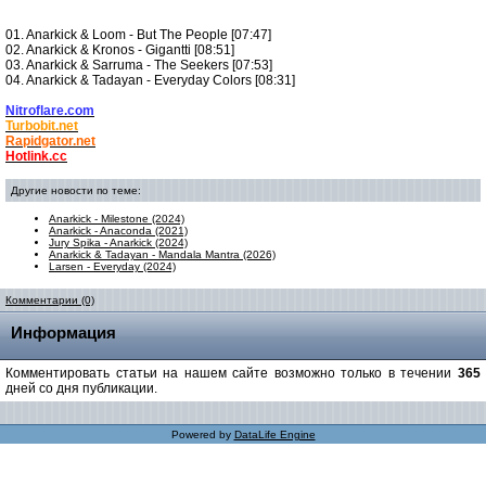
01. Anarkick & Loom - But The People [07:47]
02. Anarkick & Kronos - Gigantti [08:51]
03. Anarkick & Sarruma - The Seekers [07:53]
04. Anarkick & Tadayan - Everyday Colors [08:31]
Nitroflare.com
Turbobit.net
Rapidgator.net
Hotlink.cc
Другие новости по теме:
Anarkick - Milestone (2024)
Anarkick - Anaconda (2021)
Jury Spika - Anarkick (2024)
Anarkick & Tadayan - Mandala Mantra (2026)
Larsen - Everyday (2024)
Комментарии (0)
Информация
Комментировать статьи на нашем сайте возможно только в течении
365
дней со дня публикации.
Powered by
DataLife Engine